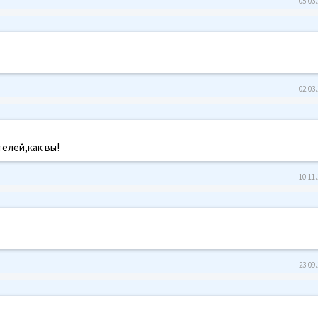
05.03.
02.03.
елей,как вы!
10.11.
23.09.