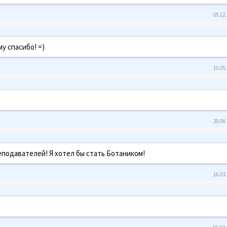
05.12.
му спасибо! =)
10.05.
29.04.
еподавателей! Я хотел бы стать Ботаником!
16.03.