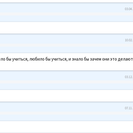
03.04.
10.02.
о бы учиться, любило бы учиться, и знало бы зачем они это делают
03.12.
07.11.