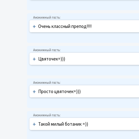
+
Очень классный препод!!!!
+
Цвяточек=)))
+
Просто цвяточек=)))
+
Такой милый ботаник =))