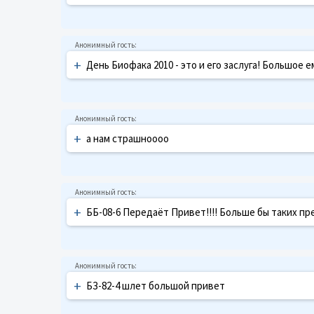
+
День Биофака 2010 - это и его заслуга! Большое е
+
а нам страшноооо
+
ББ-08-6 Передаёт Привет!!!! Больше бы таких пр
+
БЗ-82-4 шлет большой привет