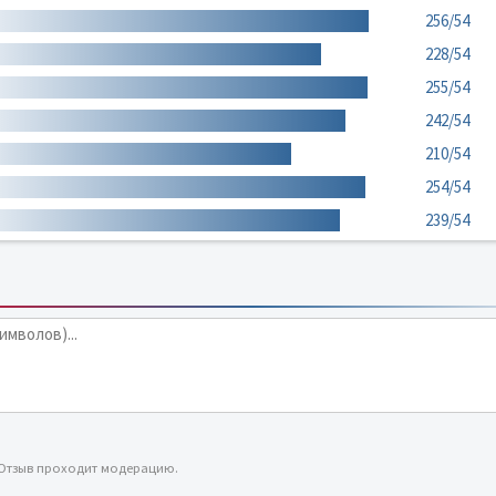
256/54
228/54
255/54
242/54
210/54
254/54
239/54
 Отзыв проходит модерацию.