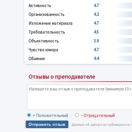
Активность
4.7
Организованность
4.2
Изложение материала
4.7
Требовательность
4.5
Объективность
3.9
Чувство юмора
4.7
Обаяние
4.4
Отзывы о преподавателе
+ Положительный
– Отрицательный
Отправить отзыв
Данные об авторе не публикуются.