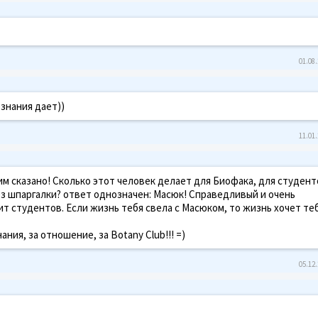
01.08.
знания дает))
11.01.
им сказано! Сколько этот человек делает для Биофака, для студенто
без шпаргалки? ответ однозначен: Масюк! Справедливый и очень
т студентов. Если жизнь тебя свела с Масюком, то жизнь хочет те
ния, за отношение, за Botany Club!!! =)
05.12.