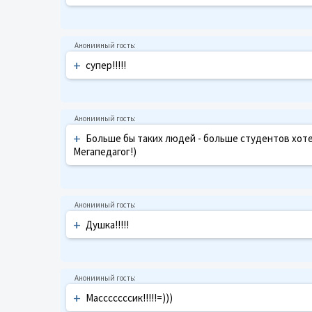
+
супер!!!!!
+
Больше бы таких людей - больше студентов хотел
Мегапедагог!)
+
Душка!!!!!
+
Масссссссик!!!!!=)))