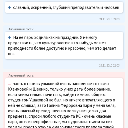
+
славный, искренний, глубокий преподаватель и человек
24.11.2010 09:00
+
На её пары ходила как на праздник. Я не могу
представить, что культурологию кто-нибудь может
приподнести более доступно и красочно, чем это делает
она.
19.11.2010 22:03
–
часть отзывов ушаковой очень напоминает отзывы
Кязимовой и Шеенко, только у них даты более ранние.
если внимательно почитать, найдете много общего.
студентом Ушаковой не был, но ничего впечатляющего о
ней не слышал, зато Галина Федоровна пары у меня вела,
очень класный препод. шеенко вела у нас целых два
предмета, спроси любого студента КС - очень класные
пары, хотя и непрофильные, мы с удовольствием на них
ходили. просто откуда у малоизвестного препода такой