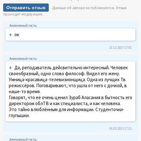
Отправить отзыв
Данные об авторе не публикуются. Отзыв
проходит модерацию.
+
ок
21.12.2017 17:05
+
Да, реподаватель дейсвительно интересный. Человек
своеобразный, одно слово философ. Видел его жену.
Умница-красавица-телевизионщица. Одна из лучщих Тв
режиссёров. Поговаривают, что ушла от него с дочкой, в
наше-то время.
Говорят, что её очень ценил Зураб Аласания в бытность его
директором облТВ и как специалиста, и как человека.
Это тайно влюблённым для информации. Студенточки-
глупышки.
04.03.2013 17:15