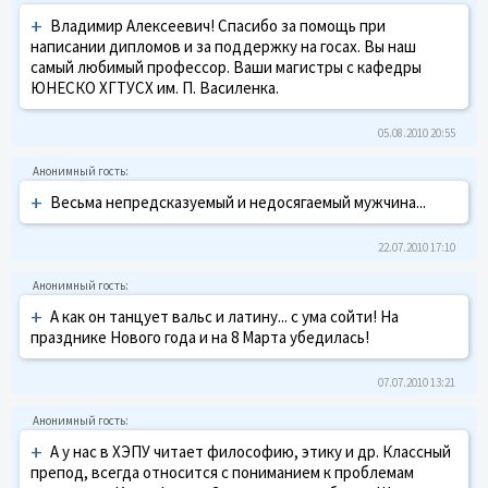
+
Владимир Алексеевич! Спасибо за помощь при
написании дипломов и за поддержку на госах. Вы наш
самый любимый профессор. Ваши магистры с кафедры
ЮНЕСКО ХГТУСХ им. П. Василенка.
05.08.2010 20:55
+
Весьма непредсказуемый и недосягаемый мужчина...
22.07.2010 17:10
+
А как он танцует вальс и латину... с ума сойти! На
празднике Нового года и на 8 Марта убедилась!
07.07.2010 13:21
+
А у нас в ХЭПУ читает философию, этику и др. Классный
препод, всегда относится с пониманием к проблемам