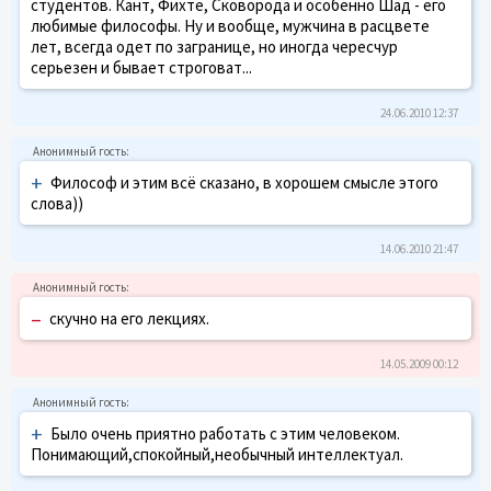
студентов. Кант, Фихте, Сковорода и особенно Шад - его
любимые философы. Ну и вообще, мужчина в расцвете
лет, всегда одет по загранице, но иногда чересчур
серьезен и бывает строговат...
24.06.2010 12:37
+
Философ и этим всё сказано, в хорошем смысле этого
слова))
14.06.2010 21:47
–
скучно на его лекциях.
14.05.2009 00:12
+
Было очень приятно работать с этим человеком.
Понимающий,спокойный,необычный интеллектуал.