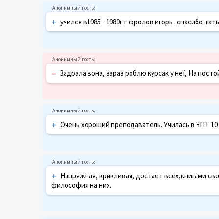
+
учился в1985 - 1989г г фролов игорь . спасибо 
–
Задрала вона, зараз роблю курсак у неї, На посто
+
Очень хороший преподаватель. Училась в ЧПТ 10 л
+
Напряжная, крикливая, достает всех,книгами сво
философия на них.