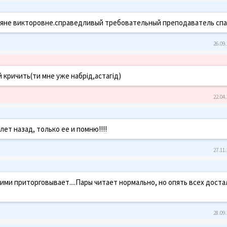
татьяне викторовне.справедливый требовательный преподаватель сп
26.09.
й кричить(ти мне уже набрід,астагід)
22.04.
ет назад, только ее и помню!!!!
27.11.
ими приторговывает....Пары читает нормально, но опять всех доста
28.09.