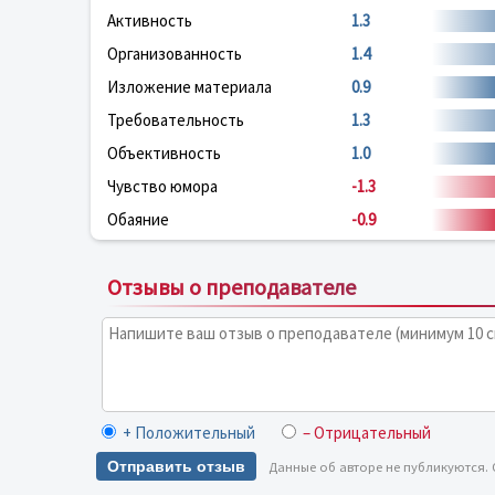
Активность
1.3
Организованность
1.4
Изложение материала
0.9
Требовательность
1.3
Объективность
1.0
Чувство юмора
-1.3
Обаяние
-0.9
Отзывы о преподавателе
+ Положительный
– Отрицательный
Отправить отзыв
Данные об авторе не публикуются.