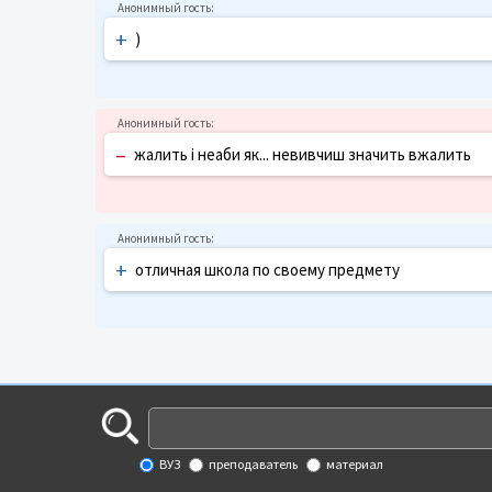
+
)
–
жалить і неаби як... невивчиш значить вжалить
+
отличная школа по своему предмету
ВУЗ
преподаватель
материал