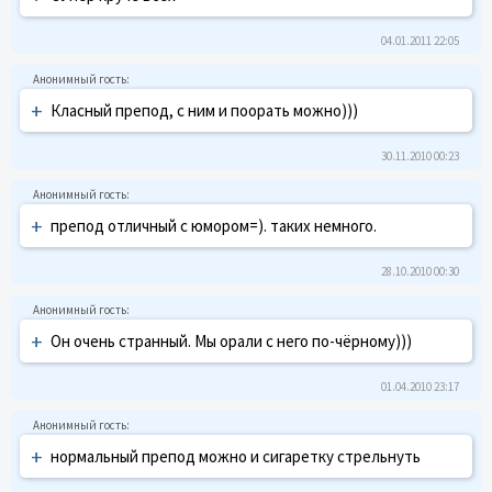
04.01.2011 22:05
+
Класный препод, с ним и поорать можно)))
30.11.2010 00:23
+
препод отличный с юмором=). таких немного.
28.10.2010 00:30
+
Он очень странный. Мы орали с него по-чёрному)))
01.04.2010 23:17
+
нормальный препод можно и сигаретку стрельнуть