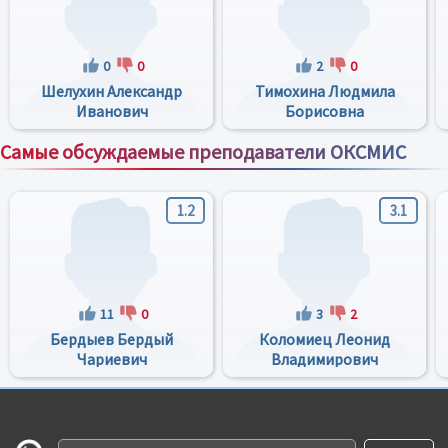
0
0
2
0
Шелухин Александр
Тимохина Людмила
Иванович
Борисовна
Самые обсуждаемые преподаватели ОКСМИС
Все преподаватели
1.2
3.1
11
0
3
2
Бердыев Бердый
Коломиец Леонид
Чариевич
Владимирович