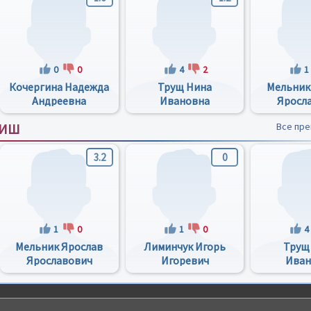
0
0
4
2
1
Кочергина Надежда
Трущ Нина
Мельник
Андреевна
Ивановна
Яросл
УИШ
Все пр
3.2
0
1
0
1
0
4
Мельник Ярослав
Лиминчук Игорь
Трущ
Ярославович
Игоревич
Иван