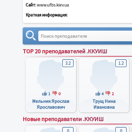
Сайт:
www.ufbs.kiev.ua
Краткая информация:
TOP 20 преподавателей .ККУИШ
3.2
1.2
1
0
4
2
Мельник Ярослав
Трущ Нина
Ярославович
Ивановна
Новые преподаватели .ККУИШ
0
0