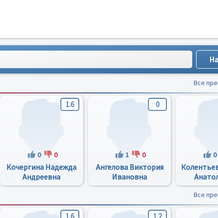
Все пр
1.6
0
0
0
1
0
0
Кочергина Надежда
Ангелова Виктория
Колентьев
Андреевна
Ивановна
Анато
Все пр
1.6
1.2