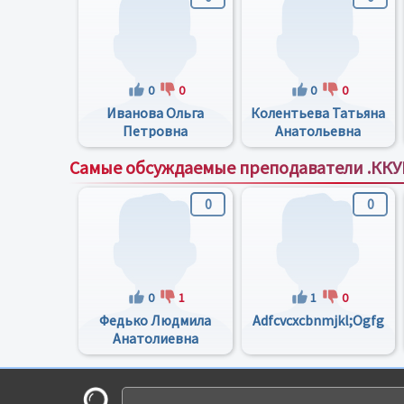
0
0
0
0
Иванова Ольга
Колентьева Татьяна
Петровна
Анатольевна
Самые обсуждаемые преподаватели .КК
0
0
0
1
1
0
Федько Людмила
Adfcvcxcbnmjkl;ogfg
Анатолиевна