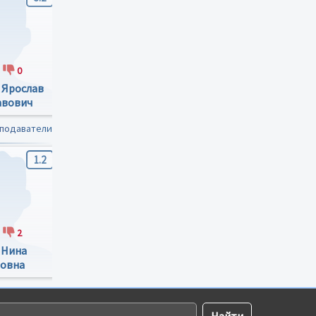
0
1
0
1
0
 Ярослав
Ангелова Виктория
Лиминчук Игорь
авович
Ивановна
Игоревич
еподаватели
1.2
0
1.6
2
1
0
0
0
 Нина
Ангелова Виктория
Кочергина Надежда
овна
Ивановна
Андреевна