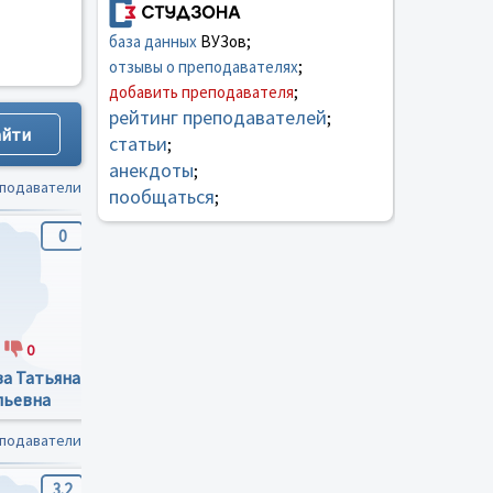
база данных
ВУЗов;
отзывы о преподавателях
;
добавить преподавателя
;
рейтинг преподавателей
;
статьи
;
анекдоты
;
еподаватели
пообщаться
;
0
0
0
0
1
0
0
0
а Татьяна
Adfcvcxcbnmjkl;ogfg
Иванова Ольга
льевна
Петровна
еподаватели
3.2
0
0