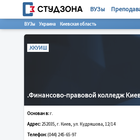
ВУЗы
Преподав
ВУЗы
Украина
Киевская область
.ККУИШ
.Финансово-правовой колледж Киев
Основан в:
г.
Адрес:
252035, г. Киев, ул. Кудряшова, 12/14
Телефон:
(044) 245-65-97