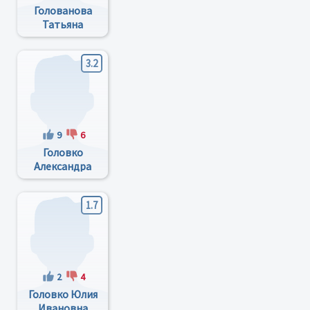
Голованова
Татьяна
Петровна
3.2
9
6
Головко
Александра
Николаевна
1.7
2
4
Головко Юлия
Ивановна