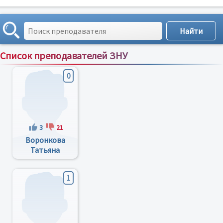
Список преподавателей ЗНУ
Сортировка по:
имени
;
рейтингу
;
отзывам
;
0
3
21
Воронкова
Татьяна
Владимировна
1