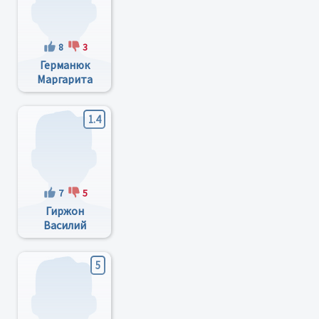
8
3
Германюк
Маргарита
Олеговна
1.4
7
5
Гиржон
Василий
ВАсильевич
5