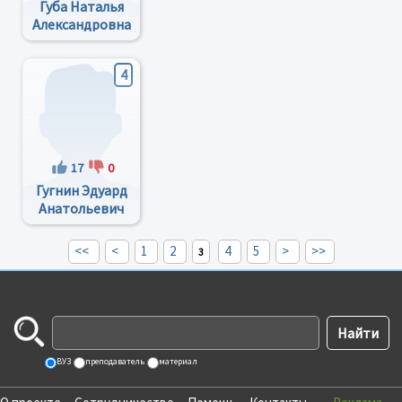
Губа Наталья
Александровна
4
17
0
Гугнин Эдуард
Анатольевич
<<
<
1
2
4
5
>
>>
3
ВУЗ
преподаватель
материал