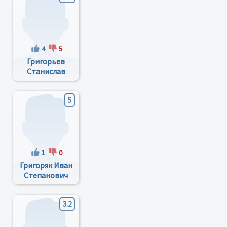
4
5
Григорьев
Станислав
Михайлович
5
1
0
Григоряк Иван
Степанович
3.2