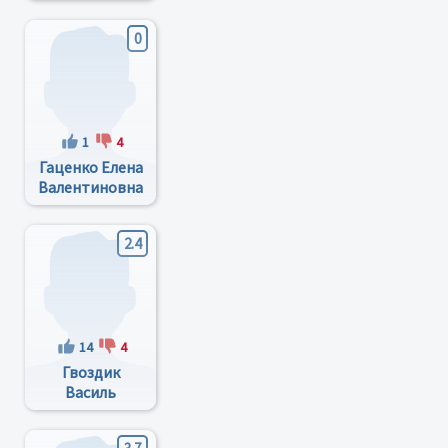
Александрович
0
1
4
Гаценко Елена
Валентиновна
2.4
14
4
Гвоздик
Василь
Степанович