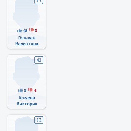
3.7
48
5
Гельман
Валентина
Николаевна
4.1
8
4
Генчева
Виктория
Ивановна
3.3