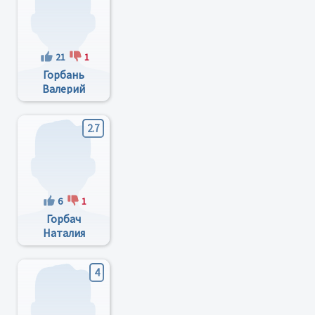
21
1
Горбань
Валерий
Витальевич
2.7
6
1
Горбач
Наталия
Викторовна
4