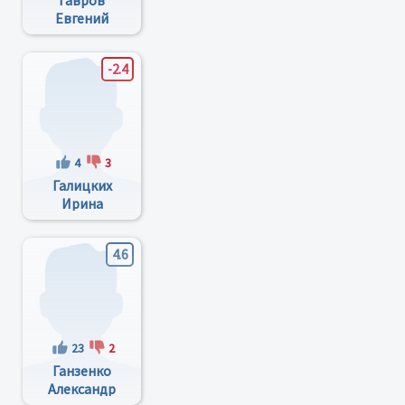
Гавров
Евгений
Викторович
-2.4
4
3
Галицких
Ирина
Анатольевна
4.6
23
2
Ганзенко
Александр