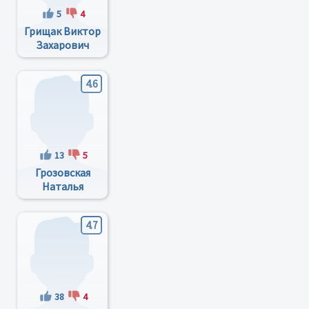
5
4
Грищак Виктор
Захарович
4.6
13
5
Грозовская
Наталья
Андреевна
4.7
38
4