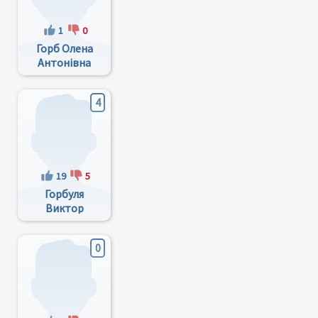
1
0
Горб Олена
Антонівна
4
19
5
Горбуля
Виктор
Алексеевич
0