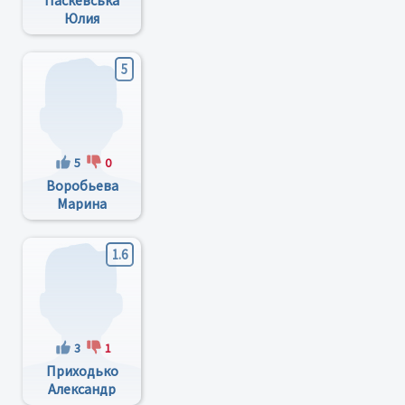
Паскевська
Юлия
Анатолиевна
5
5
0
Воробьева
Марина
Викторовна
1.6
3
1
Приходько
Александр