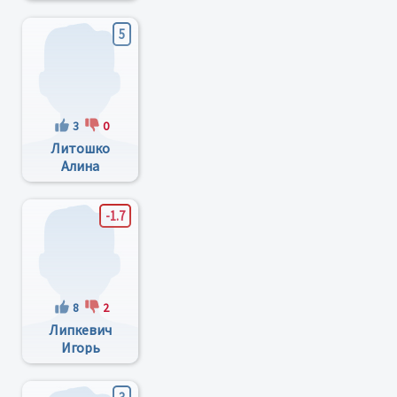
Васильевич
5
3
0
Литошко
Алина
Даниловна
-1.7
8
2
Липкевич
Игорь
Григорьевич