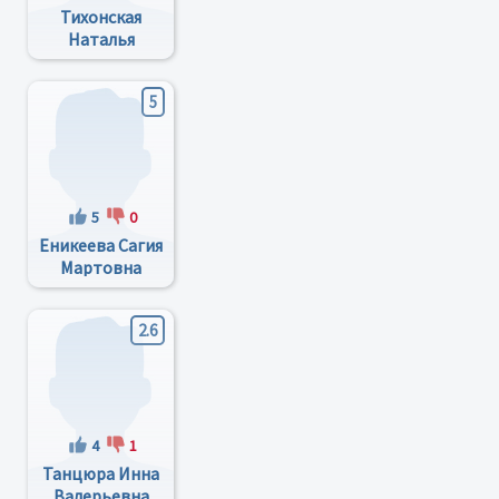
Тихонская
Наталья
Ивановна
5
5
0
Еникеева Сагия
Мартовна
2.6
4
1
Танцюра Инна
Валерьевна