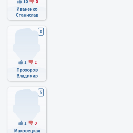
10
0
Иваненко
Станислав
Валентинович
0
1
2
Прохоров
Владимир
Федорович
5
1
0
Мaковeцкaя