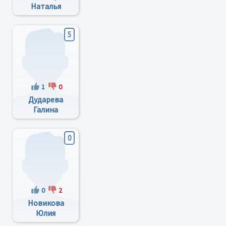
Нaтaлья
Вaлeрьeвнa
5
1
0
Дударева
Галина
Федоровна
0
0
2
Новикова
Юлия
Алексеевна