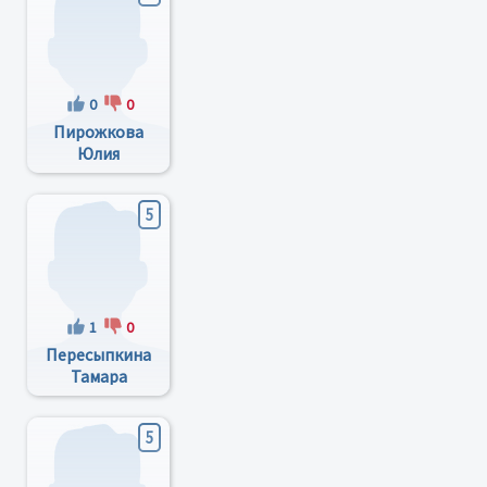
0
0
Пирожкова
Юлия
Владимировна
5
1
0
Пересыпкина
Тамара
Никитична
5