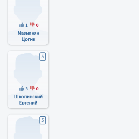
1
0
Мазманян
Цогик
Гагиковна
5
3
0
Шкопинский
Евгений
Алексеевич
5