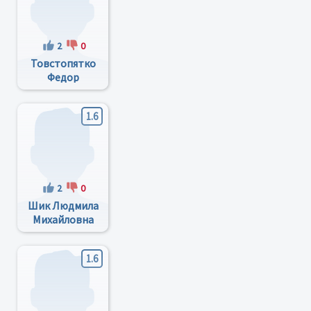
2
0
Товстопятко
Федор
Федорович
1.6
2
0
Шик Людмила
Михайловна
1.6