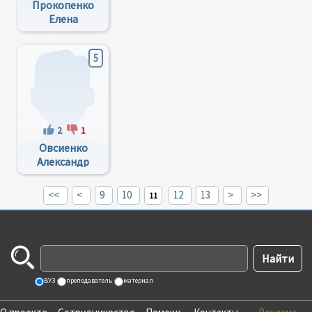
Прокопенко
Елена
ВЛадимировна
5
2
1
Овсиенко
Александр
Васильевич
<<
<
9
10
12
13
>
>>
11
ВУЗ
преподаватель
материал