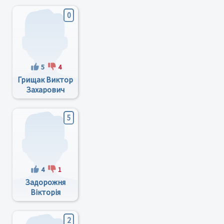
0
5
4
Грищак Виктор
Захарович
5
4
1
Задорожня
Вікторія
Юліївна
2