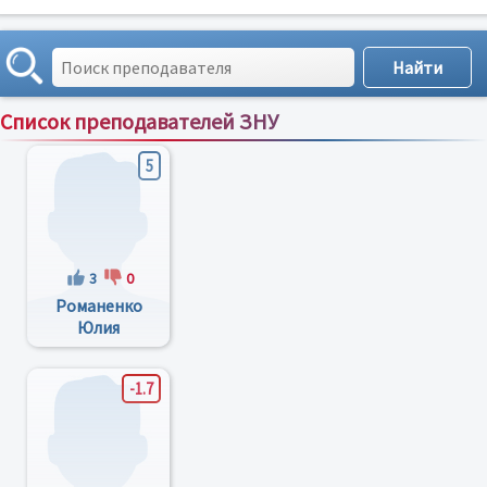
Список преподавателей ЗНУ
Сортировка по:
имени
;
рейтингу
;
отзывам
;
5
3
0
Романенко
Юлия
Николаевна
-1.7