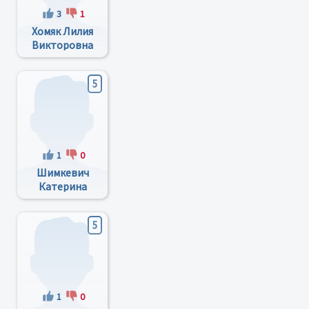
3
1
Хомяк Лилия
Викторовна
5
1
0
Шимкевич
Катерина
Александровна
5
1
0