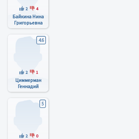
2
4
Байкина Нина
Григорьевна
4.6
2
1
Циммерман
Геннадий
Анатолиевич
5
2
0