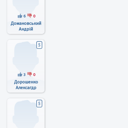
6
0
Домановський
Андрій
Миколайович
5
3
0
Дорошенко
Алексагдр
Григорьевич
5