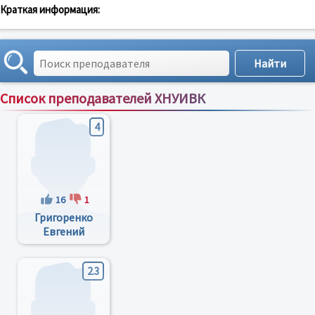
Краткая информация:
Список преподавателей ХНУИВК
Сортировка по:
имени
;
рейтингу
;
отзывам
;
4
16
1
Григоренко
Евгений
Иванович
2.3