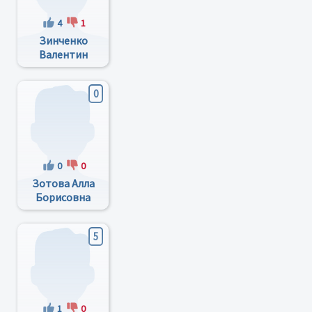
4
1
Зинченко
Валентин
Витальевич
0
0
0
Зотова Алла
Борисовна
5
1
0