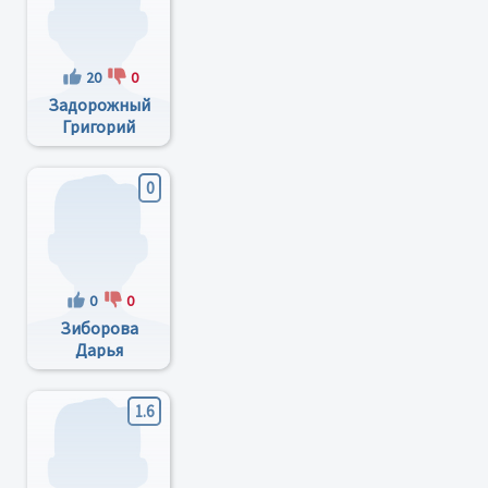
20
0
Задорожный
Григорий
Васильевич
0
0
0
Зиборова
Дарья
Анатольевна
1.6