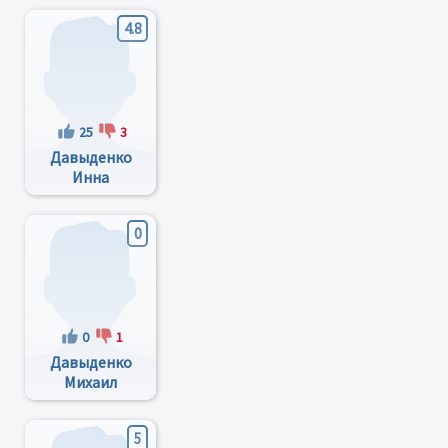
4.8
25
3
Давыденко
Инна
Владимировна
0
0
1
Давыденко
Михаил
Леонидович
5