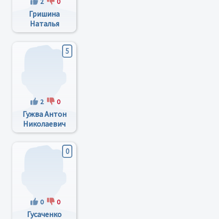
2
0
Гришина
Наталья
Викторовна
5
2
0
Гужва Антон
Николаевич
0
0
0
Гусаченко