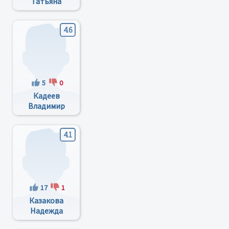
Татьяна
Евгеньевна
4.6
5
0
Кадеев
Владимир
Иванович
4.1
17
1
Казакова
Надежда
Артуровна