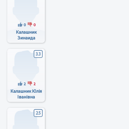
0
0
Калашник
Зинаида
Сафроновна
3.3
2
2
Калашник Юлія
Іванівна
2.5