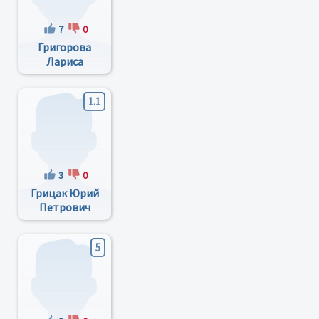
7
0
Григорова
Лариса
Ивановна
1.1
3
0
Грицак Юрий
Петрович
5