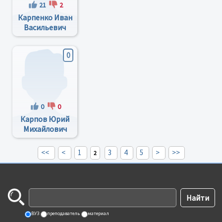
21
2
Карпенко Иван
Васильевич
0
0
0
Карпов Юрий
Михайлович
<<
<
1
3
4
5
>
>>
2
ВУЗ
преподаватель
материал