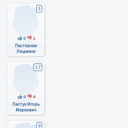
5
0
1
Пастернак
Людмила
Витальевна
1.7
0
0
Пастух Игорь
Маркович
0