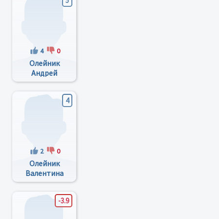
5
4
0
Олейник
Андрей
Владимирович
4
2
0
Олейник
Валентина
Григорьевна
-3.9