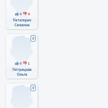
0
0
Петегерич
Сюзанна
Владимировна
0
0
1
Петрицкая
Ольга
Станиславовна
0