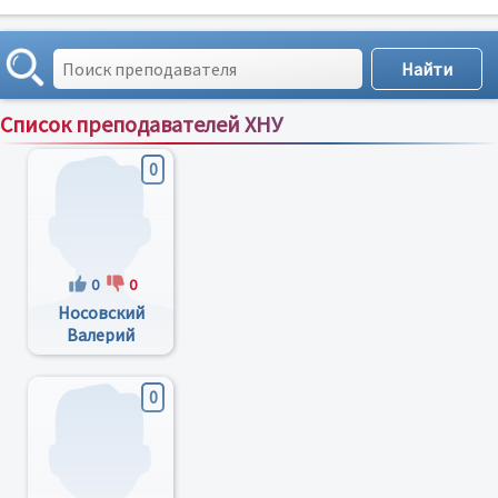
Список преподавателей ХНУ
Сортировка по:
имени
;
рейтингу
;
отзывам
;
0
0
0
Носовский
Валерий
Борисович
0