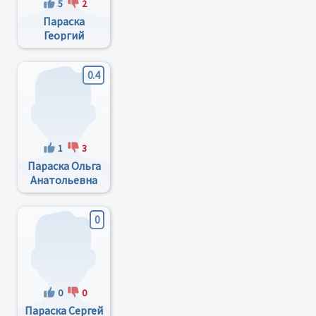
5
2
Параска
Георгий
Борисович
0.4
1
3
Параска Ольга
Анатольевна
0
0
0
Параска Сергей