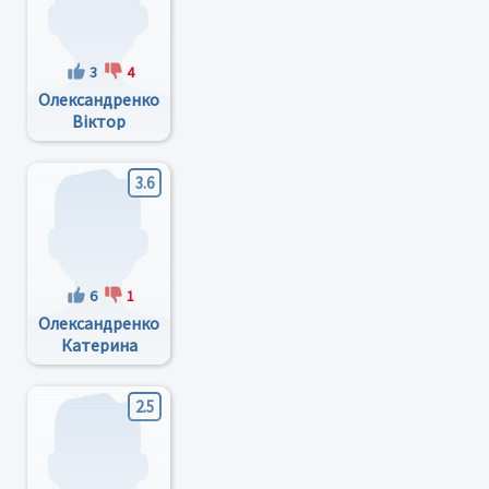
3
4
Олександренко
Віктор
Петрович
3.6
6
1
Олександренко
Катерина
Валентинівна
2.5