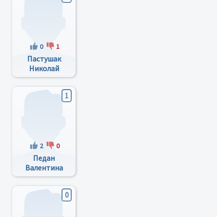
0
1
Пастушак
Николай
Онуфриевич
1
2
0
Педан
Валентина
Николаевна
0