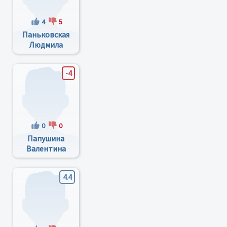
4
5
Паньковская
Людмила
Сергеевна
-4
0
0
Папушина
Валентина
Антонівна
4.4