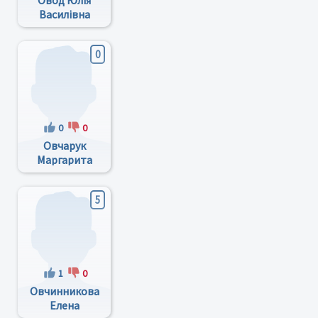
Овод Юлія
Василівна
0
0
0
Овчарук
Маргарита
Михайловна
5
1
0
Овчинникова
Елена