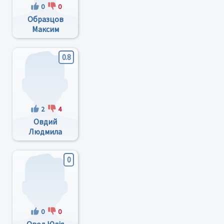
0
0
Образцов
Максим
Владимирович
0.8
2
4
Овдий
Людмила
Ивановна
0
0
0