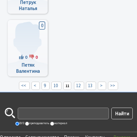
Петрук
Наталья
Кирилівна
0
0
0
Петяк
Валентина
Ивановна
<<
<
9
10
12
13
>
>>
11
ВУЗ
преподаватель
материал