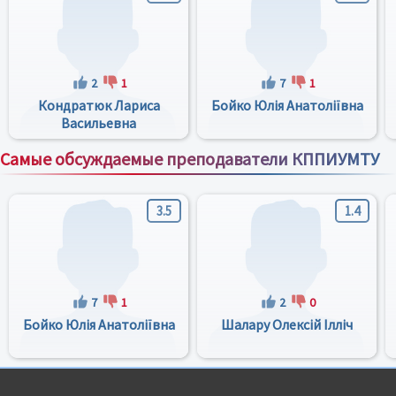
2
1
7
1
Кондратюк Лариса
Бойко Юлія Анатоліївна
Васильевна
Самые обсуждаемые преподаватели КППИУМТУ
Все преподаватели
3.5
1.4
7
1
2
0
Бойко Юлія Анатоліївна
Шалару Олексій Ілліч