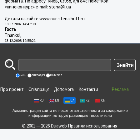
формата. По адресу: Киев, 03058, а/я 84 с пометкой
«киноконкурс» e-mail: stena@i.ua
Детали на сайте www.our-stena.hut1.ru
30.07.2007 14:47:39
Гость
Thanks!,
13.12.2008 19:55:21
ВИШ
викладач
матеріал
Про проект
Співпраця
Допомога
Контакти
Реклама
RU
EN
UA
KZ
CN
Администрация сайта не несет ответственности за содержание
информации, которую размещают посетители
© 2001 — 2026 Duaweb
Правила использования