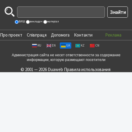
ВИШ
викладач
матеріал
Про проект
Співпраця
Допомога
Контакти
Реклама
RU
EN
UA
KZ
CN
Администрация сайта не несет ответственности за содержание
информации, которую размещают посетители
© 2001 — 2026 Duaweb
Правила использования