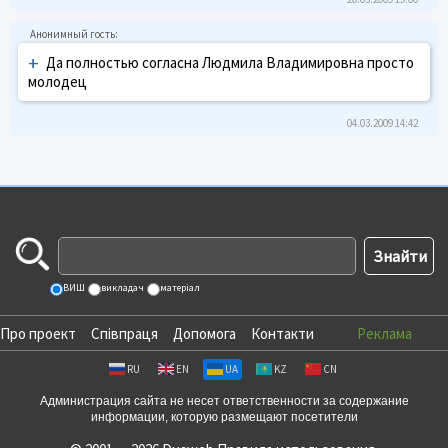
+
Да полностью согласна Людмила Владимировна просто
молодец
04.03.2009 14:42
ВИШ
викладач
матеріал
Про проект
Співпраця
Допомога
Контакти
Реклама
RU
EN
UA
KZ
CN
Администрация сайта не несет ответственности за содержание
информации, которую размещают посетители