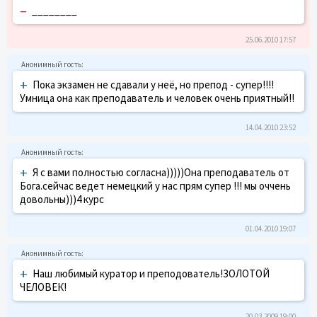
–
________
25.06.2010 17:57
+
Пока экзамен не сдавали у неё, но препод - супер!!!!
Умница она как преподаватель и человек очень приятный!!
14.04.2010 23:52
+
Я с вами полностью согласна)))))Она преподаватель от
Бога.сейчас ведет немецкий у нас прям супер !!! мы оччень
довольны)))4 курс
01.04.2010 19:07
+
Наш любимый куратор и преподователь!ЗОЛОТОЙ
ЧЕЛОВЕК!
20.03.2009 19:00