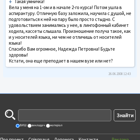
+
Такая умничка!
Вела у меня на 1-ом и в начале 2-го курса! Потом ушла в
аспирантуру. Отличную базу заложила, научила с душой, не
подготовиться к ней на пару было просто стыдно. С
удовольствием занималмсь у нее, в лингофонный кабинет
ходила, кассеты слышала. Произношение получа такое, как
и у носителей языка, ни чем не отличишь от носителей
языка!
Спасибо Вам огромное, Надежда Петровна! Будьте
здоровы!
Кстати, она еще преподает в нашем вузе или нет?
26.06.2008 12:43
ВИШ
викладач
матеріал
Про проект
Співпраця
Допомога
Контакти
Реклама