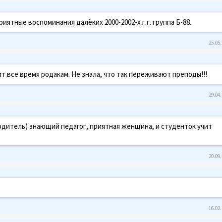
ятные воспоминания далёких 2000-2002-х г.г. группа Б-88.
25.05.
т все время родакам. Не знала, что так переживают преподы!!!
29.04.
одитель) знающий педагог, приятная женщина, и студенток учит
20.09.
16.02.