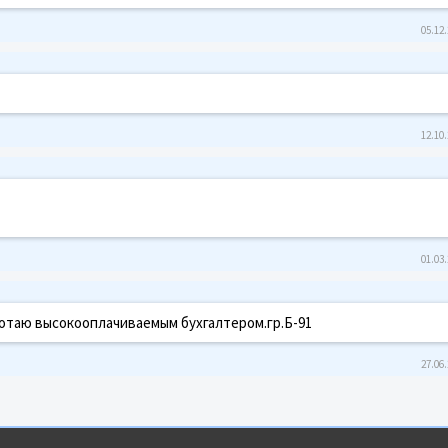
05.12.
12.10.
01.03.
отаю высокооплачиваемым бухгалтером.гр.Б-91
27.06.