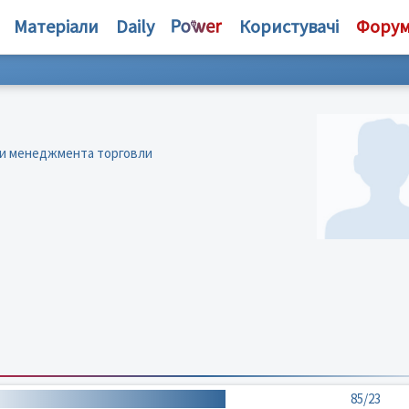
Матеріали
Daily
Користувачі
Фору
 и менеджмента торговли
85/23