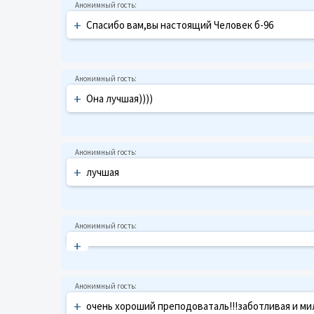
+
Спасибо вам,вы настоящий Человек б-96
+
Она лучшая))))
+
лучшая
+
+
очень хороший преподоваталь!!!заботливая и мил