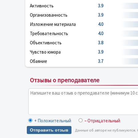
Активность
3.9
Организованность
3.9
Изложение материала
4.0
Требовательность
4.0
Объективность
3.8
Чувство юмора
3.9
Обаяние
3.7
Отзывы о преподавателе
+ Положительный
– Отрицательный
Отправить отзыв
Данные об авторе не публикуются.