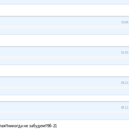
19.09.
01.03.
09.12.
08.12.
ая!!никогда не забудем!!9б-21