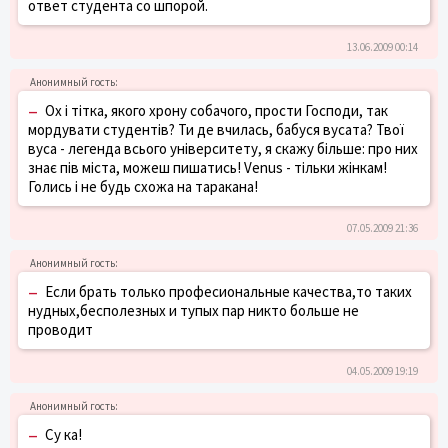
ответ студента со шпорой.
13.06.2009 00:14
–
Ох і тітка, якого хрону собачого, прости Господи, так
мордувати студентів? Ти де вчилась, бабуся вусата? Твої
вуса - легенда всього університету, я скажу більше: про них
знає пів міста, можеш пишатись! Venus - тільки жінкам!
Голись і не будь схожа на таракана!
07.05.2009 21:36
–
Если брать только професиональные качества,то таких
нудных,бесполезных и тупых пар никто больше не
проводит
04.05.2009 19:19
–
Су ка!