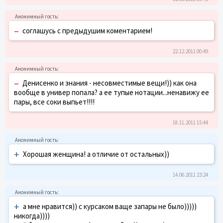
–
соглашусь с предыдушим коментарием!
22.12.2011 00:49
–
Денисенко и знания - несовместимые вещи!)) как она
вообще в универ попала? а ее тупые нотации...ненавижу ее
пары, все соки выпьет!!!!
18.11.2011 15:44
+
Хорошая женщина! а отличие от остальных))
14.06.2011 23:24
+
а мне нравится)) с курсаком ваще запары не было)))))
никогда))))