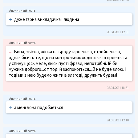
+
дуже гарна викладачка і людина
26.04.2011 12:01
–
Вона, звісно, жінка на вроду гарненька, стройненька,
однак бісить те, що на контрольних ходить як штірлець та
у спину щось меле, якісь пусті фрази, непотрібні. Їй би
мужика доброго...от тоді й заспокоїться....й не буде злою. І
тоді ми з нею будемо жити в злагоді, дружить будем!
05.04.2011 18:31
+
а мені вона подобається
24.03.2011 12:10