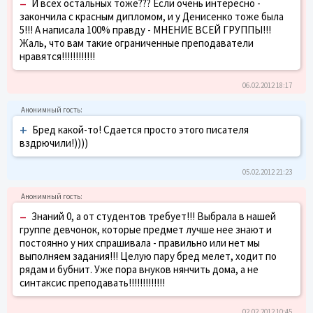
–
И всех остальных тоже??? Если очень интересно -
закончила с красным дипломом, и у Денисенко тоже была
5!!! А написала 100% правду - МНЕНИЕ ВСЕЙ ГРУППЫ!!!
Жаль, что вам такие ограниченные преподаватели
нравятся!!!!!!!!!!!!
06.02.2012 18:17
+
Бред какой-то! Сдается просто этого писателя
вздрючили!))))
05.02.2012 21:23
–
Знаний 0, а от студентов требует!!! Выбрала в нашей
группе девчонок, которые предмет лучше нее знают и
постоянно у них спрашивала - правильно или нет мы
выполняем задания!!! Целую пару бред мелет, ходит по
рядам и бубнит. Уже пора внуков нянчить дома, а не
синтаксис преподавать!!!!!!!!!!!!!
02.02.2012 10:45