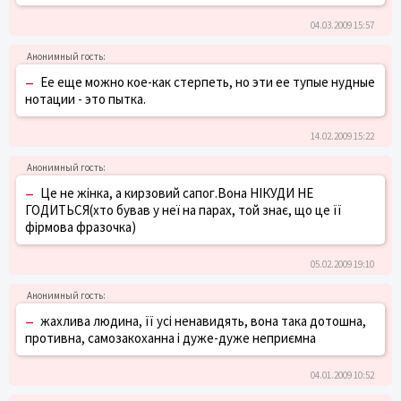
04.03.2009 15:57
–
Ее еще можно кое-как стерпеть, но эти ее тупые нудные
нотации - это пытка.
14.02.2009 15:22
–
Це не жінка, а кирзовий сапог.Вона НІКУДИ НЕ
ГОДИТЬСЯ(хто бував у неї на парах, той знає, що це її
фірмова фразочка)
05.02.2009 19:10
–
жахлива людина, її усі ненавидять, вона така дотошна,
противна, самозакоханна і дуже-дуже неприємна
04.01.2009 10:52