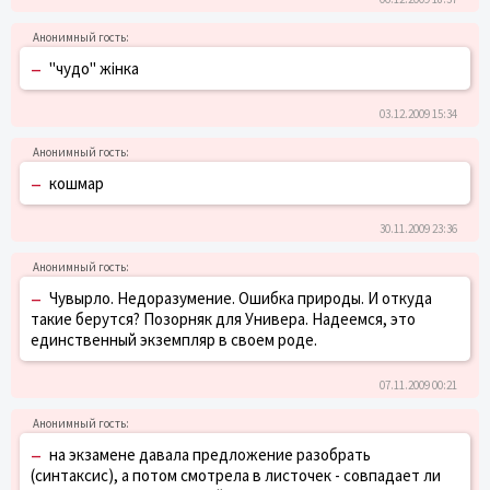
–
"чудо" жінка
03.12.2009 15:34
–
кошмар
30.11.2009 23:36
–
Чувырло. Недоразумение. Ошибка природы. И откуда
такие берутся? Позорняк для Универа. Надеемся, это
единственный экземпляр в своем роде.
07.11.2009 00:21
–
на экзамене давала предложение разобрать
(синтаксис), а потом смотрела в листочек - совпадает ли