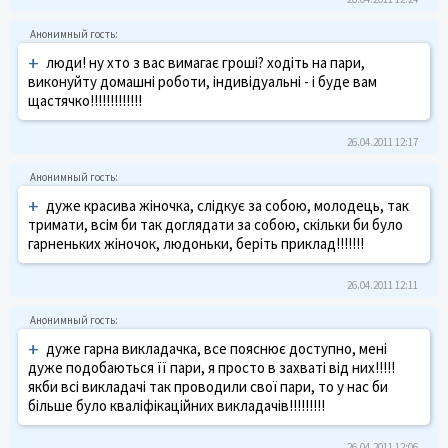
+
люди! ну хто з вас вимагає гроші? ходіть на пари,
виконуйту домашні роботи, індивідуальні - і буде вам
щастячко!!!!!!!!!!!!!
26.04.2011 12:17
+
дуже красива жіночка, слідкує за собою, молодець, так
тримати, всім би так доглядати за собою, скільки би було
гарненьких жіночок, людоньки, беріть приклад!!!!!!!
26.04.2011 12:11
+
дуже гарна викладачка, все пояснює доступно, мені
дуже подобаються її пари, я просто в захваті від них!!!!!
якби всі викладачі так проводили свої пари, то у нас би
більше було кваліфікаційних викладачів!!!!!!!!!
26.04.2011 12:06