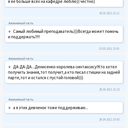
я её больше всех на кафедре люблю)) честно)
30.05.2011 21:11
+
Самый любимый преподаватель)))Всегда может помочь
и поддержать!!!!
03.05.2011 22:41
+
ДА-ДА-ДА....Денисенко-королева синтаксису!Кто хотел
получить знания,тот получит,а кто писал стишки на задней
парте,тот и остался с пустой головой)))
28.04.2011 21:23
+
а я этих девченок тоже поддерживаю...
28.04.2011 19:50