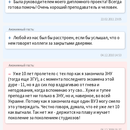
+
Была руководителем моего дипломного проекта! Всегда
готова помочь! Очень хороший преподаватель и человек.
22.02.2011 23:05
+
Любой из нас был бы расстроен, если бы услышал, что о
нем говорят коллеги за закрытыми дверями.
04.12.2010 14:53
–
Уже 10 лет пролетело с тех пор как я закончила ЗНУ
(тогда еще ЗГУ), а с момента последнего экзамена этой
дуре - 11, но я до сих пор вздрагиваю от гнева и
негодования, когда вспоминаю эту сво... Хуже и тупее
препода нет ни только в ЗНУ, но и, наверное, во всей
Украине. Потому как я закончила еще один ВУЗ могу смело
это утверждать. Честно говоря, думала, что её уже лет 10
как выгнали. Так нет же - держится на плаву и мучает
поколение за поколением студиозов!
06.12.2009 18:37