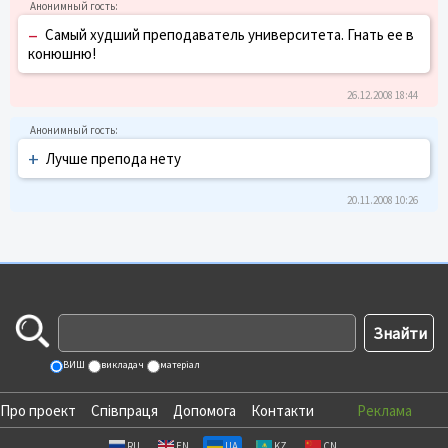
–
Самый худший преподаватель университета. Гнать ее в
конюшню!
26.12.2008 18:44
+
Лучше препода нету
20.11.2008 10:26
ВИШ
викладач
матеріал
Про проект
Співпраця
Допомога
Контакти
Реклама
RU
EN
UA
KZ
CN