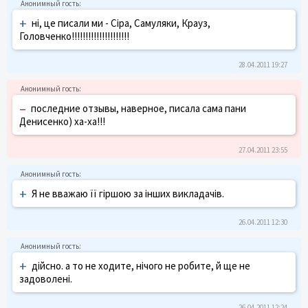
+
ні, це писали ми - Сіра, Самуляки, Крауз,
Головченко!!!!!!!!!!!!!!!!!!!!!
28.04.2011 19:27
–
последние отзывы, наверное, писала сама пани
Денисенко) ха-ха!!!
27.04.2011 23:55
+
Я не вважаю її гіршою за інших викладачів.
26.04.2011 12:30
+
дійсно. а то не ходите, нічого не робите, й ще не
задоволені.
26.04.2011 12:24