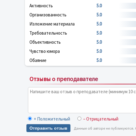
Активность
5.0
Организованность
5.0
Изложение материала
5.0
Требовательность
5.0
Объективность
5.0
Чувство юмора
5.0
Обаяние
5.0
Отзывы о преподавателе
+ Положительный
– Отрицательный
Отправить отзыв
Данные об авторе не публикуются.