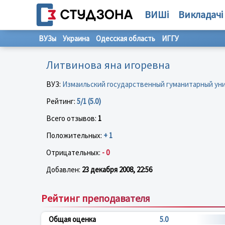
ВИШі
Викладачі
ВУЗы
Украина
Одесская область
ИГГУ
Литвинова яна игоревна
ВУЗ:
Измаильский государственный гуманитарный ун
Рейтинг:
5/1 (5.0)
Всего отзывов:
1
Положительных:
+ 1
Отрицательных:
- 0
Добавлен:
23 декабря 2008, 22:56
Рейтинг преподавателя
Общая оценка
5.0