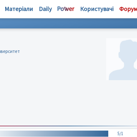
Матеріали
Daily
Користувачі
Фору
иверситет
5/1