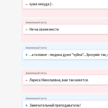
–
хуже некуда (:-
–
Не на своем месте.
+
...а головне - людина дуже "чуйна"....Зрозуміє так
–
Лариса Николаевна, вам так кажется.
+
Замечательный преподаватель!