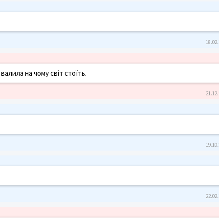
18.02.
а валила на чому світ стоїть.
21.12.
19.10.
22.02.