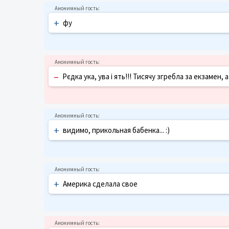
+
фу
–
Рєдка ука, ува і ять!!! Тисячу згребла за екзамен, 
+
видимо, прикольная бабенка... :)
+
Америка сделала свое