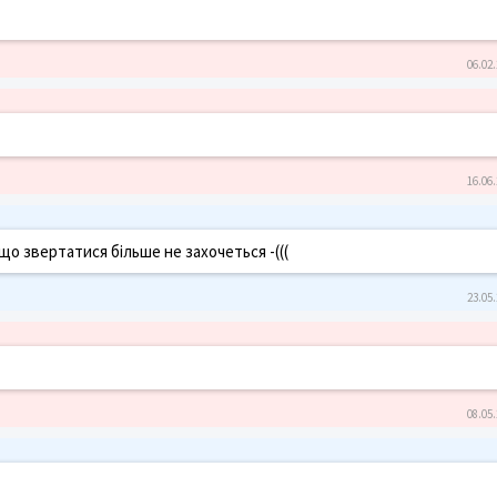
06.02.
16.06.
, що звертатися більше не захочеться -(((
23.05.
08.05.