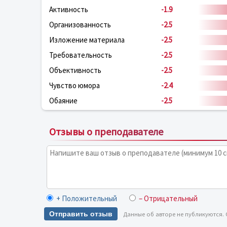
Активность
-1.9
Организованность
-2.5
Изложение материала
-2.5
Требовательность
-2.5
Объективность
-2.5
Чувство юмора
-2.4
Обаяние
-2.5
Отзывы о преподавателе
+ Положительный
– Отрицательный
Отправить отзыв
Данные об авторе не публикуются.