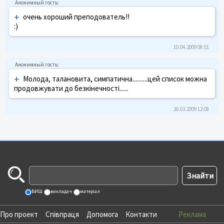
+
очень хороший преподователь!!
:)
10.04.2009 08:51
+
Молода, талановита, симпатична..........цей список можна
продовжувати до безкінечності......
26.03.2009 12:08
ВИШ
викладач
матеріал
Про проект
Співпраця
Допомога
Контакти
Реклама