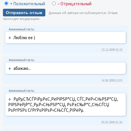
+ Положительный
– Отрицательный
Отправить отзыв
Данные об авторе не публикуются. Отзыв
проходит модерацию.
+
Люблю ее )
15.12.2009 21:23
+
абажаю...
14.06.2009 12:03
+
РџРµСЂСЃРїРµРєС‚РёРІРЅР°СЏ, СЃС‚РёР»СЊРЅР°СЏ,
РІРЅРёРјР°С‚РµР»СЊРЅР°СЏ, РѕР±С‰Р°С‚СЊСЃСЏ
РѕРґРЅРѕ СѓРґРѕРІРѕР»СЊСЃС‚РІРёРµ.
05.05.2009 21:16