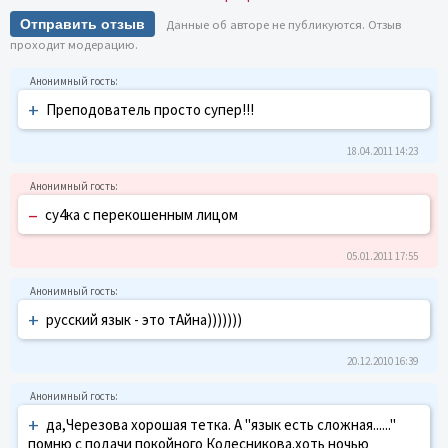
Отправить отзыв
Данные об авторе не публикуются. Отзыв
проходит модерацию.
+
Преподователь просто супер!!!
18.04.2011 14:23
–
су4ка с перекошенным лицом
05.01.2011 17:55
+
русский язык - это тАйна)))))))
20.12.2010 16:39
+
да,Черезова хорошая тетка. А "язык есть сложная......"
помню с подачи покойного Колесникова.хоть ночью