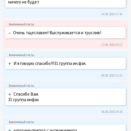
ничего не будет
14.08.2010 17:34
–
Очень тщеславен! Выслуживается и труслив!
12.08.2010 15:15
+
И я говорю спасибо!!!31 группа ин.фак.
09.08.2010 13:23
+
Спасибо Вам.
31 группа инфак
06.06.2010 14:29
+
хорошыи препод с чутвом юмора