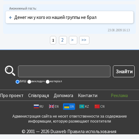
+
Денег ни у кого из нашей группы не брал
23.08.2009 16:13
2
>
>>
1
ВИШ
викладач
матеріал
Про проект
Співпраця
Допомога
Контакти
Реклама
RU
EN
UA
KZ
CN
Администрация сайта не несет ответственности за содержание
информации, которую размещают посетители
© 2001 — 2026 Duaweb
Правила использования