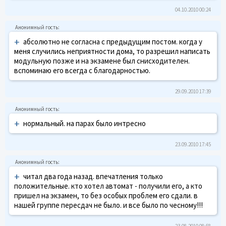
04.10.2010 00:24
+
абсолютно не согласна с предыдущим постом. когда у
меня случились неприятности дома, то разрешил написать
модульную позже и на экзамене был снисходителен.
вспоминаю его всегда с благодарностью.
29.09.2010 17:39
+
нормальный. на парах было интресно
23.09.2010 17:45
+
читал два года назад. впечатления только
положительные. кто хотел автомат - получили его, а кто
пришел на экзамен, то без особых проблем его сдали. в
нашей группе пересдач не было. и все было по чесному!!!
23.08.2010 08:58