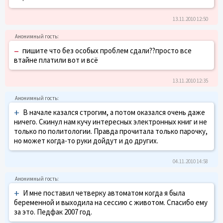
13.11.2010 12:50
–
пишите что без особых проблем сдали??просто все
втайне платили вот и всё
13.11.2010 12:35
+
В начале казался строгим, а потом оказался очень даже
ничего. Скинул нам кучу интересных электронных книг и не
только по политологии. Правда прочитала только парочку,
но может когда-то руки дойдут и до других.
04.11.2010 14:58
+
И мне поставил четверку автоматом когда я была
беременной и выходила на сессию с животом. Спасибо ему
за это. Педфак 2007 год.