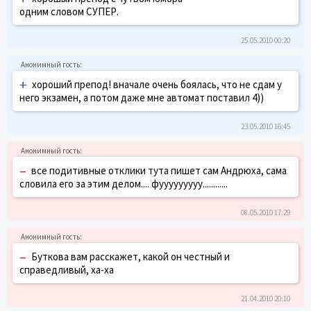
одним словом СУПЕР.
25.05.2010 00:20
+
хороший препод! вначале очень боялась, что не сдам у
него экзамен, а потом даже мне автомат поставил 4))
23.05.2010 16:45
–
все подитивные отклики тута пишет сам Андрюха, сама
словила его за этим делом.... фууууууууу............
08.05.2010 17:29
–
Буткова вам расскажет, какой он честный и
справедливый, ха-ха
21.04.2010 20:10