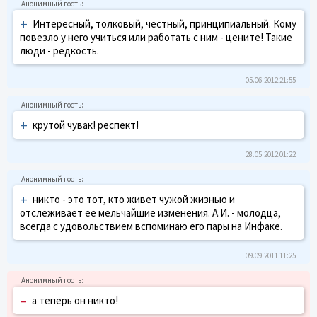
+
Интересный, толковый, честный, принципиальный. Кому
повезло у него учиться или работать с ним - цените! Такие
люди - редкость.
05.06.2012 21:55
+
крутой чувак! респект!
28.05.2012 01:22
+
никто - это тот, кто живет чужой жизнью и
отслеживает ее мельчайшие изменения. А.И. - молодца,
всегда с удовольствием вспоминаю его пары на Инфаке.
09.09.2011 11:25
–
а теперь он никто!