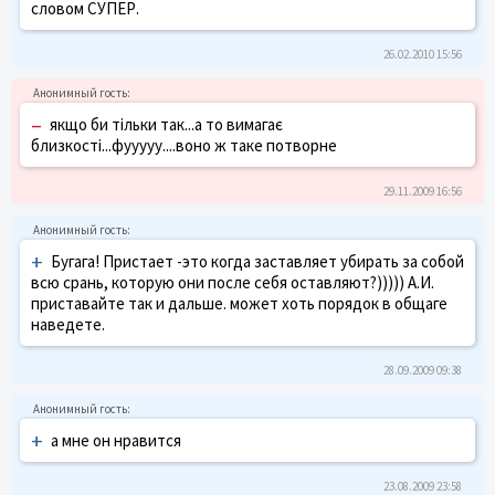
словом СУПЕР.
26.02.2010 15:56
–
якщо би тільки так...а то вимагає
близкості...фууууу....воно ж таке потворне
29.11.2009 16:56
+
Бугага! Пристает -это когда заставляет убирать за собой
всю срань, которую они после себя оставляют?))))) А.И.
приставайте так и дальше. может хоть порядок в общаге
наведете.
28.09.2009 09:38
+
а мне он нравится
23.08.2009 23:58