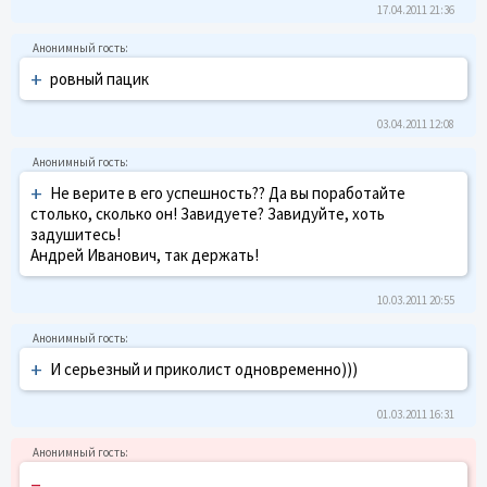
17.04.2011 21:36
+
ровный пацик
03.04.2011 12:08
+
Не верите в его успешность?? Да вы поработайте
столько, сколько он! Завидуете? Завидуйте, хоть
задушитесь!
Андрей Иванович, так держать!
10.03.2011 20:55
+
И серьезный и приколист одновременно)))
01.03.2011 16:31
–
.