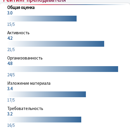
Общая оценка
3.0
15/5
Активность
4.2
21/5
Организованность
4.8
24/5
Изложение материала
3.4
17/5
Требовательность
3.2
16/5