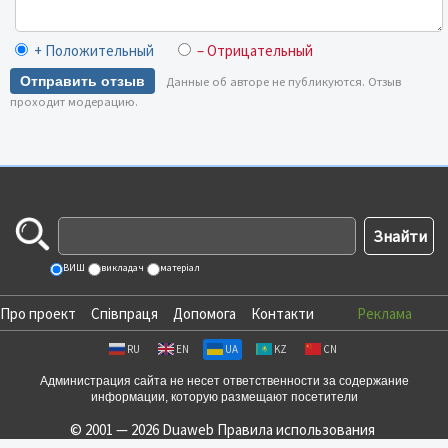
+ Положительный
– Отрицательный
Отправить отзыв
Данные об авторе не публикуются. Отзыв
проходит модерацию.
ВИШ
викладач
матеріал
Про проект
Співпраця
Допомога
Контакти
Реклама
RU
EN
UA
KZ
CN
Администрация сайта не несет ответственности за содержание
информации, которую размещают посетители
© 2001 — 2026 Duaweb
Правила использования