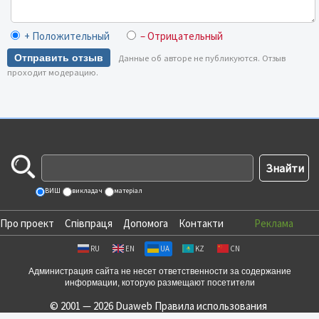
+ Положительный
– Отрицательный
Отправить отзыв
Данные об авторе не публикуются. Отзыв
проходит модерацию.
ВИШ
викладач
матеріал
Про проект
Співпраця
Допомога
Контакти
Реклама
RU
EN
UA
KZ
CN
Администрация сайта не несет ответственности за содержание
информации, которую размещают посетители
© 2001 — 2026 Duaweb
Правила использования