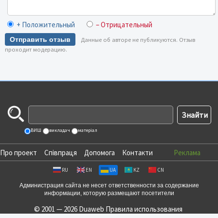
+ Положительный
– Отрицательный
Отправить отзыв
Данные об авторе не публикуются. Отзыв
проходит модерацию.
ВИШ
викладач
матеріал
Про проект
Співпраця
Допомога
Контакти
Реклама
RU
EN
UA
KZ
CN
Администрация сайта не несет ответственности за содержание
информации, которую размещают посетители
© 2001 — 2026 Duaweb
Правила использования