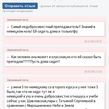
Отправить отзыв
Данные об авторе не публикуются. Отзыв
проходит модерацию.
–
Самый недобросовестный преподаватель!! Знаний в
немецком ноль! Ей сидеть дома и только!фу
16.12.2012 19:22
–
Как человек она может и классная,но кто ей сказал быть
преподом?????Пусть дома сидит!
18.03.2011 13:32
–
у меня 5 по-немецкому со второго курса и у неё тоже 5
было,так что не надо тут ля-л
немецкий я учу и очень добросовестно отношусь к учебе
сейчас у нас Шавловская,пары с Татьяной Сергеевной в
сравнении с Мирошниченко-Небо и Земля