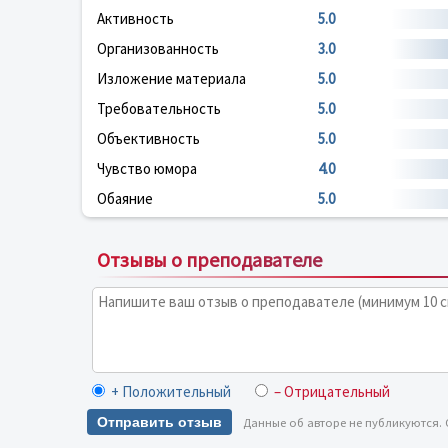
Активность
5.0
Организованность
3.0
Изложение материала
5.0
Требовательность
5.0
Объективность
5.0
Чувство юмора
4.0
Обаяние
5.0
Отзывы о преподавателе
+ Положительный
– Отрицательный
Отправить отзыв
Данные об авторе не публикуются.