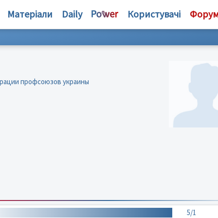
Матеріали
Daily
Користувачі
Фору
ерации профсоюзов украины
5/1