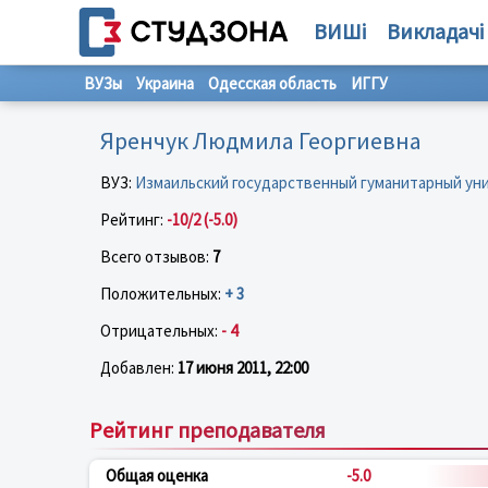
ВИШі
Викладачі
ВУЗы
Украина
Одесская область
ИГГУ
Яренчук Людмила Георгиевна
ВУЗ:
Измаильский государственный гуманитарный ун
Рейтинг:
-10/2 (-5.0)
Всего отзывов:
7
Положительных:
+ 3
Отрицательных:
- 4
Добавлен:
17 июня 2011, 22:00
Рейтинг преподавателя
Общая оценка
-5.0