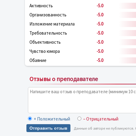
Активность
-5.0
Организованность
-5.0
Изложение материала
-5.0
Требовательность
-5.0
Объективность
-5.0
Чувство юмора
-5.0
Обаяние
-5.0
Отзывы о преподавателе
+ Положительный
– Отрицательный
Отправить отзыв
Данные об авторе не публикуются.