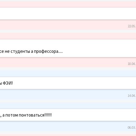
22.05.
се не студенты а профессора.....
18.04.
ы ФЭИ!
14.04.
а потом понтоваться!!!!!!
06.03.