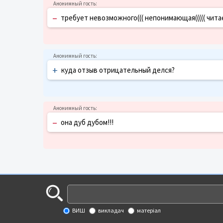
–
требует невозможного((( непонимающая((((( читает всегд
+
куда отзыв отрицательный делся?
–
она дуб дубом!!!
ВИШ
викладач
матеріал