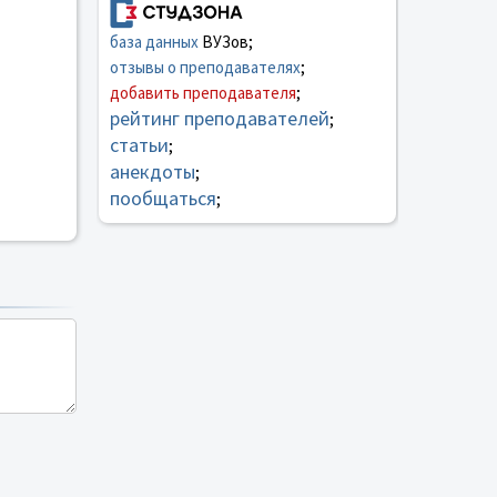
база данных
ВУЗов;
отзывы о преподавателях
;
добавить преподавателя
;
рейтинг преподавателей
;
статьи
;
анекдоты
;
пообщаться
;