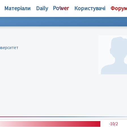
Матеріали
Daily
Користувачі
Фору
иверситет
-10/2