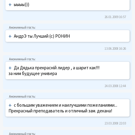
+
ыыыы)))
26.01.2009 16:57
+
АндрЭ ты Лучший (с) РОНИН
13.06.2008 16:26
+
Да Дядька прекрасній лидер , а шарит как!!!
за ним будущее универа
24.03.2008 12:44
+
с большим уважением и наилучшими пожеланиями...
Прекрасный преподаватель и отличный зам. декана!
23.03.2008 22:03