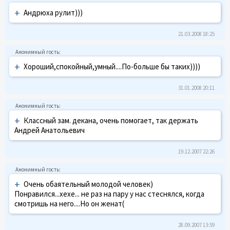
+
Андрюха рулит)))
21.03.2008 18:25
+
Хороший,спокойный,умный....По-больше бы таких))))
31.01.2008 20:11
+
Классный зам. декана, очень помогает, так держать
Андрей Анатольевич
19.12.2007 22:26
+
Очень обаятельный молодой человек)
Понравился...хехе... не раз на пару у нас стеснялся, когда
смотришь на него....Но он женат(
28.09.2007 13:59