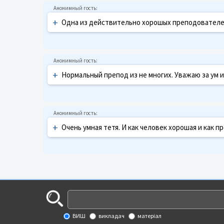
+
Одна из действительно хорошых преподователе
+
Нормальный препод из не многих. Уважаю за ум 
+
Очень умная тетя. И как человек хорошая и как пр
ВИШ
викладач
матеріал