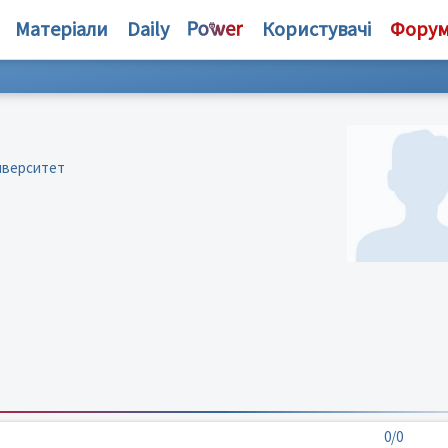
Матеріали
Daily
Користувачі
Фору
иверситет
0/0