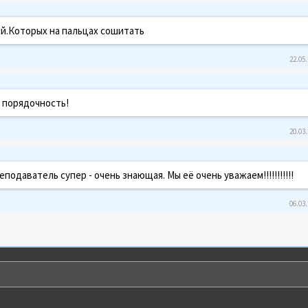
й.Которых на пальцах сошитать
22.05.
и порядочность!
20.03.
еподаватель супер - очень знающая. Мы её очень уважаем!!!!!!!!!!!
06.03.