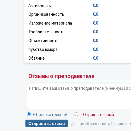
Активность
0.0
Организованность
0.0
Изложение материала
0.0
Требовательность
0.0
Объективность
0.0
Чувство юмора
0.0
Обаяние
0.0
Отзывы о преподавателе
+ Положительный
– Отрицательный
Отправить отзыв
Данные об авторе не публикуются.