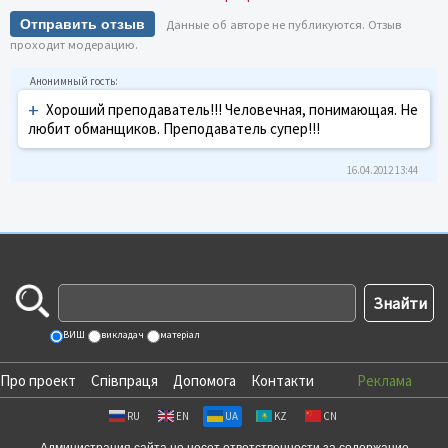
Отправить отзыв
Данные об авторе не публикуются. Отзыв
проходит модерацию.
+
Хороший преподаватель!!! Человечная, понимающая. Не
любит обманщиков. Преподаватель супер!!!
16.04.2012 13:44
ВИШ
викладач
матеріал
Про проект
Співпраця
Допомога
Контакти
Реклама
RU
EN
UA
KZ
CN