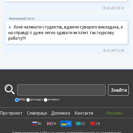
08.10.2007 18:18
+
Хоче налякати студентів, вдаючи суворого викладача, а
на справді її дуже легко здавати як іспит так і курсову
роботу!!!
08.10.2007 11:06
ВИШ
викладач
матеріал
Про проект
Співпраця
Допомога
Контакти
Реклама
RU
EN
UA
KZ
CN