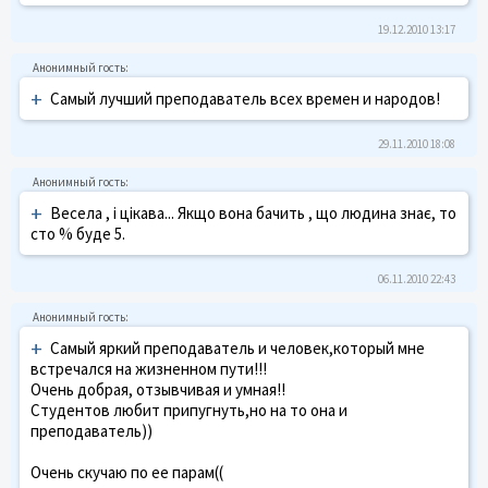
19.12.2010 13:17
+
Самый лучший преподаватель всех времен и народов!
29.11.2010 18:08
+
Весела , і цікава... Якщо вона бачить , що людина знає, то
сто % буде 5.
06.11.2010 22:43
+
Самый яркий преподаватель и человек,который мне
встречался на жизненном пути!!!
Очень добрая, отзывчивая и умная!!
Студентов любит припугнуть,но на то она и
преподаватель))
Очень скучаю по ее парам((