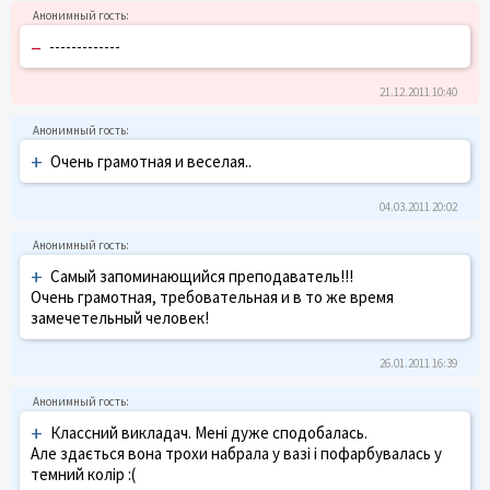
–
-------------
21.12.2011 10:40
+
Очень грамотная и веселая..
04.03.2011 20:02
+
Самый запоминающийся преподаватель!!!
Очень грамотная, требовательная и в то же время
замечетельный человек!
26.01.2011 16:39
+
Классний викладач. Мені дуже сподобалась.
Але здається вона трохи набрала у вазі і пофарбувалась у
темний колір :(