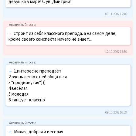
девушка в мире! С ув. Дмитрий!
08.11.2007 12:16
–
строит из себя классного препода. а на самом деле,
кроме своего конспекта ничего не знает....
12.10.2007 13:50
+
1.интересно преподаёт
2.очень легко с ней общаться
3."продвинутая")))
4.весёлая
5.молодая
6.танцует классно
09.10.2007 16:28
+
Милая, добрая и веселая