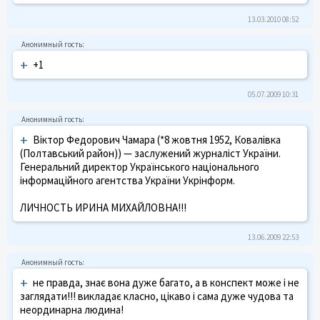
13.03.2010 08:52
+
+1
05.07.2009 10:31
+
Віктор Федорович Чамара (*8 жовтня 1952, Ковалівка
(Полтавський район)) — заслужений журналіст України.
Генеральний директор Українського національного
інформаційного агентства України Укрінформ.
ЛИЧНОСТЬ ИРИНА МИХАЙЛОВНА!!!
13.06.2009 22:53
+
не правда, знає вона дуже багато, а в конспект може і не
заглядати!!! викладає класно, цікаво і сама дуже чудова та
неординарна людина!