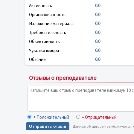
Активность
0.0
Организованность
0.0
Изложение материала
0.0
Требовательность
0.0
Объективность
0.0
Чувство юмора
0.0
Обаяние
0.0
Отзывы о преподавателе
+ Положительный
– Отрицательный
Отправить отзыв
Данные об авторе не публикуются.