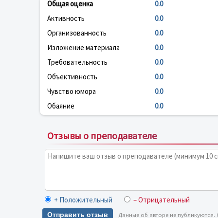
Общая оценка
0.0
Активность
0.0
Организованность
0.0
Изложение материала
0.0
Требовательность
0.0
Объективность
0.0
Чувство юмора
0.0
Обаяние
0.0
Отзывы о преподавателе
+ Положительный
– Отрицательный
Отправить отзыв
Данные об авторе не публикуются.