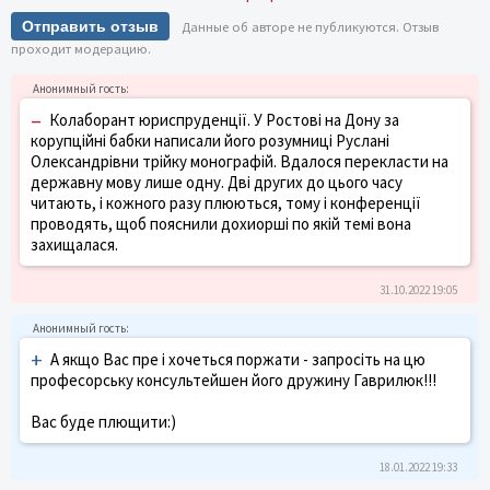
Отправить отзыв
Данные об авторе не публикуются. Отзыв
проходит модерацию.
–
Колаборант юриспруденції. У Ростові на Дону за
корупційні бабки написали його розумниці Руслані
Олександрівни трійку монографій. Вдалося перекласти на
державну мову лише одну. Дві других до цього часу
читають, і кожного разу плюються, тому і конференції
проводять, щоб пояснили дохиорші по якій темі вона
захищалася.
31.10.2022 19:05
+
А якщо Вас пре і хочеться поржати - запросіть на цю
професорську консультейшен його дружину Гаврилюк!!!
Вас буде плющити:)
18.01.2022 19:33