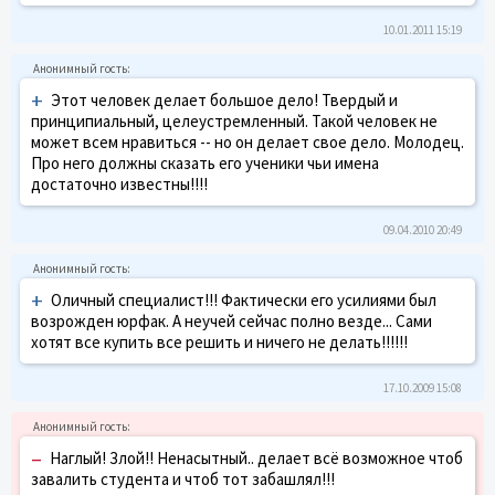
10.01.2011 15:19
+
Этот человек делает большое дело! Твердый и
принципиальный, целеустремленный. Такой человек не
может всем нравиться -- но он делает свое дело. Молодец.
Про него должны сказать его ученики чьи имена
достаточно известны!!!!
09.04.2010 20:49
+
Оличный специалист!!! Фактически его усилиями был
возрожден юрфак. А неучей сейчас полно везде... Сами
хотят все купить все решить и ничего не делать!!!!!!
17.10.2009 15:08
–
Наглый! Злой!! Ненасытный.. делает всё возможное чтоб
завалить студента и чтоб тот забашлял!!!