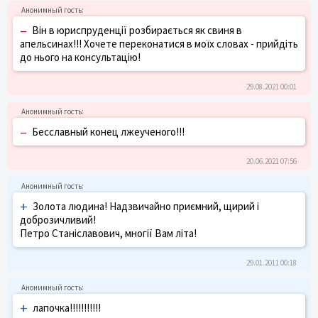
–
Він в юриспруденції розбирається як свиня в
апельсинах!!! Хочете переконатися в моїх словах - прийдіть
до нього на консультацію!
29.08.2021 00:01
–
Бесславный конец лжеученого!!!
20.06.2021 07:56
+
Золота людина! Надзвичайно приємний, щирий і
доброзичливий!
Петро Станіславович, многії Вам літа!
29.01.2011 00:18
+
лапочка!!!!!!!!!!!