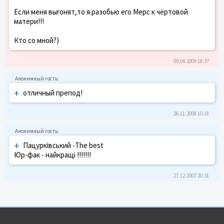
Если меня выгонят,то я разобью его Мерс к чёртовой
матери!!!
Кто со мной?)
09.04.2009 18:37
+
отличный препод!
26.11.2008 10:18
+
Пацурківський -The best
Юр-фак - найкращі !!!!!!!
27.12.2007 20:31