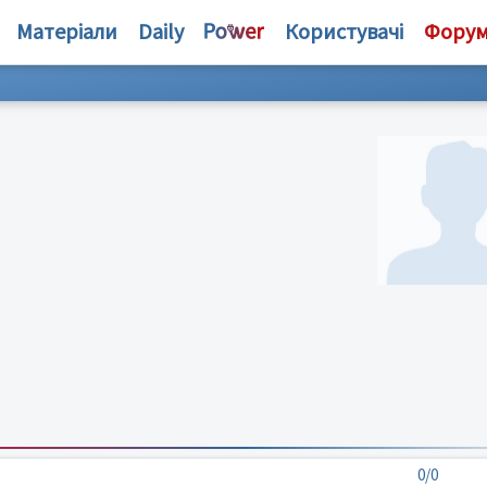
Матеріали
Daily
Користувачі
Фору
0/0