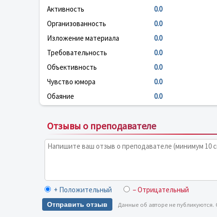
Активность
0.0
Организованность
0.0
Изложение материала
0.0
Требовательность
0.0
Объективность
0.0
Чувство юмора
0.0
Обаяние
0.0
Отзывы о преподавателе
+ Положительный
– Отрицательный
Отправить отзыв
Данные об авторе не публикуются.