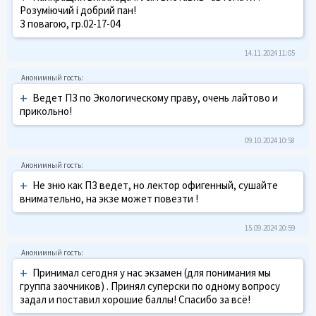
Розуміючий і добрий пан!
З повагою, гр.02-17-04
14.11.2024 11:05
+
Ведет ПЗ по Экологическому праву, очень лайтово и
прикольно!
09.10.2024 10:58
+
Не зню как ПЗ ведет, но лектор офигенный, сушайте
внимательно, на экзе может повезти !
15.09.2024 20:59
+
Принимал сегодня у нас экзамен (для понимания мы
группа заочников) . Принял суперски по одному вопросу
задал и поставил хорошие баллы! Спасибо за всё!