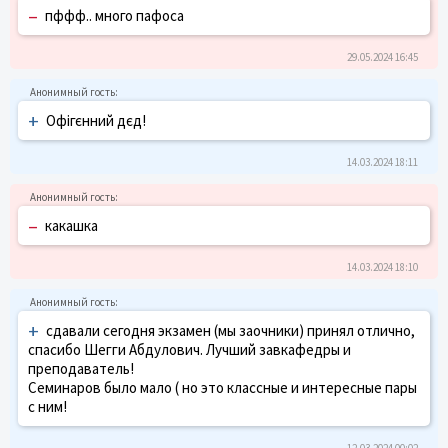
–
пффф.. много пафоса
29.05.2024 16:45
+
Офігєнний дєд!
14.03.2024 18:11
–
какашка
14.03.2024 18:10
+
сдавали сегодня экзамен (мы заочники) принял отлично,
спасибо Шегги Абдулович. Лучший завкафедры и
преподаватель!
Семинаров было мало ( но это классные и интересные пары
с ним!
12.03.2024 00:02