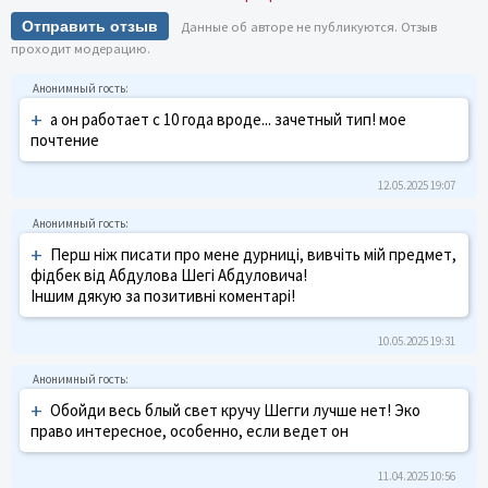
Отправить отзыв
Данные об авторе не публикуются. Отзыв
проходит модерацию.
+
а он работает с 10 года вроде... зачетный тип! мое
почтение
12.05.2025 19:07
+
Перш ніж писати про мене дурниці, вивчіть мій предмет,
фідбек від Абдулова Шегі Абдуловича!
Іншим дякую за позитивні коментарі!
10.05.2025 19:31
+
Обойди весь блый свет кручу Шегги лучше нет! Эко
право интересное, особенно, если ведет он
11.04.2025 10:56