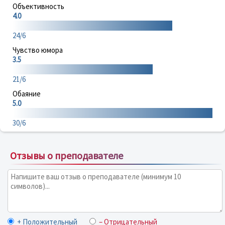
Объективность
4.0
24/6
Чувство юмора
3.5
21/6
Обаяние
5.0
30/6
Отзывы о преподавателе
+ Положительный
– Отрицательный