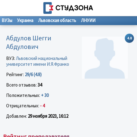
ВУЗы
Украина
Львовская область
ЛНУИИ
Абдулов Шегги
4.8
Абдулович
ВУЗ:
Львовский национальный
университет имени И.Я.Франко
Рейтинг:
29/6 (4.8)
Всего отзывов:
34
Положительных:
+ 30
Отрицательных:
- 4
Добавлен:
29 ноября 2023, 16:12
Рейтинг преподавателя