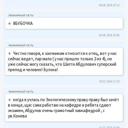
04.08.2024 18:12
+
8БУБОЧКА
04.08.2024 18:08
+
Честно говоря, к заочникам относится к отец, вот у нас
сейчас ведет, пар мало ( у нас прошло только 2 из 4), но
уже сейчас могу сказать, что Шегги Абдулович суперский
препод и человек! Булока!
29.07.2024 17:14
+
когда я учлась по Экологическому праву праву был зачёт
в конце, щас сама работаю на кафедре и ребята сдают
экзамен, Абдулов очень грамотный завкафедрой , с
ув.Конева
16.07.2024 18:59