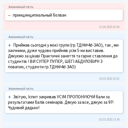
–
принцинципиальный болван
11.04.2025 10:54
+
Приймав сьогодні у моєї групи (гр.ТДН№4d-ЗАО), так , ми
заочники, дуже чудово прийняв усім 5-ки виставив.
Дякуємо за цікаві Практичні заняття та гарне ставлення до
студентів ! ВИ СУПЕР ПУПЕР, ШЕГІ АБДУЛОВИЧ! З
повагою, студенти гр.ТДН№4d-ЗАО)
10.03.2025 10:51
+
Звітую, Іспит закривав УСІМ ПРОПОНУЮЧИ бали за
результатами балів семінарів. Дякую за все, дякую за 97!
Чудовий дядько!
02.03.2025 13:34