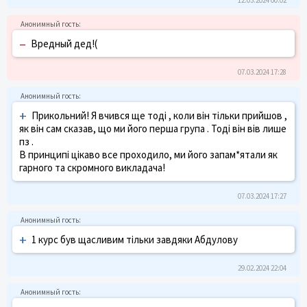
–
Вредный дед!(
07.03.2024 17:28
+
Прикольний! Я вчився ще тоді , коли він тільки прийшов ,
як він сам сказав, що ми його перша група . Тоді він вів лише
пз .
В принципі цікаво все проходило, ми його запам*ятали як
гарного та скромного викладача!
07.03.2024 17:27
+
1 курс був щасливим тільки завдяки Абдулову
29.02.2024 22:04