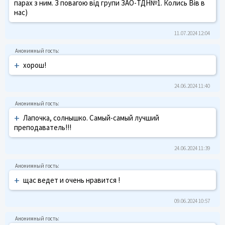
парах з ним. З повагою від групи ЗАО-ТДН№1. Колись Вів в
нас)
11.07.2024 12:04
+
хорош!
24.06.2024 11:40
+
Лапочка, солнышко. Самый-самый лучший
преподаватель!!!
24.06.2024 11:39
+
щас ведет и очень нравится !
09.06.2024 10:57