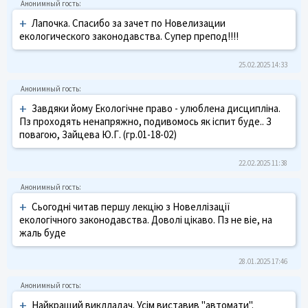
+
Лапочка. Спасибо за зачет по Новелизации
екологического законодавства. Супер препод!!!!
25.02.2025 14:33
+
Завдяки йому Екологічне право - улюблена дисципліна.
Пз проходять ненапряжно, подивомось як іспит буде.. З
повагою, Зайцева Ю.Г. (гр.01-18-02)
22.02.2025 11:38
+
Сьогодні читав першу лекцію з Новеллізації
екологічного законодавства. Доволі цікаво. Пз не віе, на
жаль буде
28.01.2025 17:46
+
Найкращий виклладач. Усім виставив "автомати".