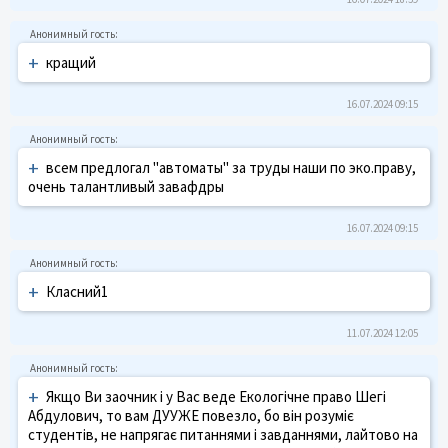
+
кращий
16.07.2024 09:15
+
всем предлогал "автоматы" за труды наши по эко.праву,
очень талантливый завафдры
16.07.2024 09:15
+
Класний1
11.07.2024 12:05
+
Якщо Ви заочник і у Вас веде Екологічне право Шегі
Абдулович, то вам ДУУЖЕ повезло, бо він розуміє
студентів, не напрягає питаннями і завданнями, лайтово на