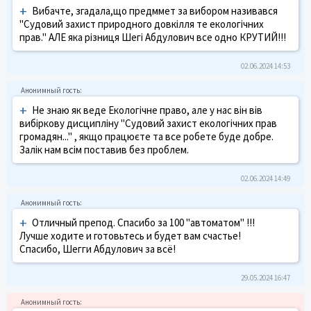
+
Вибачте, згадала,що предммет за вибором називався
"Судовий захист природного довкілля те екологічних
прав." АЛЕ яка різниця Шегі Абдулович все одно КРУТИЙ!!!
02.06.2024 14:53
+
Не знаю як веде Екологічне право, але у нас він вів
вибіркову дисципліну "Судовий захист екологічних прав
громадян..." , якщо працюєте та все робете буде добре.
Залік нам всім поставив без проблем.
02.06.2024 14:49
+
Отличный препод. Спасибо за 100 "автоматом" !!!
Лучше ходите и готовьтесь и будет вам счастье!
Спасибо, Шегги Абдулович за всё!
29.05.2024 16:47