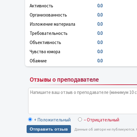
Активность
0.0
Организованность
0.0
Изложение материала
0.0
Требовательность
0.0
Объективность
0.0
Чувство юмора
0.0
Обаяние
0.0
Отзывы о преподавателе
+ Положительный
– Отрицательный
Отправить отзыв
Данные об авторе не публикуются.