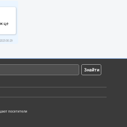
 ж це
2025 00:29
щают посетители