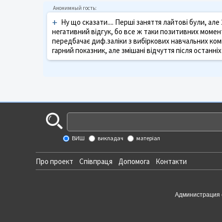
+
Ну що сказати.... Перші заняття лайтові були, ал
негативний відгук, бо все ж таки позитивних момент
передбачає диф.заліки з вибіркових навчальних компо
гарний показник, але змішані відчуття після останніх 
ВИШ
викладач
матеріал
Про проект
Співпраця
Допомога
Контакти
Администрация 