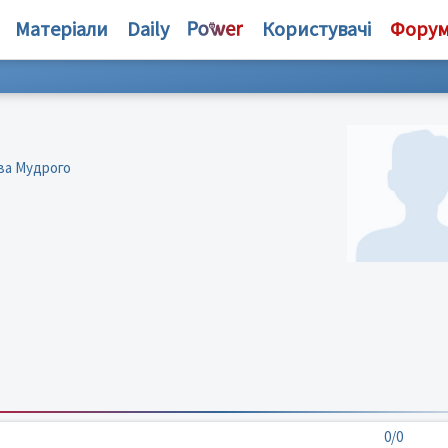
Матеріали
Daily
Користувачі
Фору
ва Мудрого
0/0