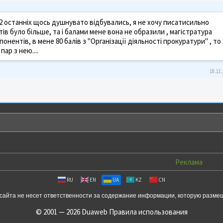
е 2 останніх щось душнувато відбувались, я не хочу писатисильно
ів було більше, та і балами мене вона не образили , магістратура
нентів, в мене 80 балів з "Організації діяльності прокуратури" , то
пар з нею....
18.11.
Реклама
RU
EN
UA
KZ
CN
сайта не несет ответственности за содержание информации, которую разме
© 2001 — 2026 Duaweb
Правила использования