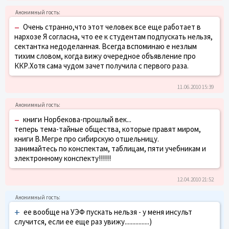
–
Очень странно,что этот человек все еще работает в
нархозе Я согласна, что ее к студентам подпускать нельзя,
сектантка недоделанная. Всегда вспоминаю е незлым
тихим словом, когда вижу очередное объявление про
ККР.Хотя сама чудом зачет получила с первого раза.
11.06.2010 15:39
–
книги Норбекова-прошлый век...
теперь тема-тайные общества, которые правят миром,
книги В.Мегре про сибирскую отшельницу.
занимайтесь по конспектам, таблицам, пяти учебникам и
электронному конспекту!!!!!!
12.04.2010 21:52
+
ее вообще на УЭФ пускать нельзя - у меня инсульт
случится, если ее еще раз увижу................)