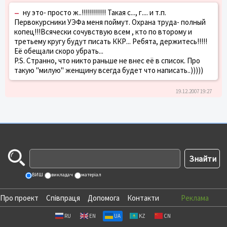
–
ну это- просто ж..!!!!!!!!!!!! Такая с..., г.... и т.п.
Первокурсники УЭФа меня поймут. Охрана труда- полный
копец!!!Всячески сочувствую всем , кто по второму и
третьему кругу будут писать ККР... Ребята, держитесь!!!!!
Её обещали скоро убрать...
P.S. Странно, что никто раньше не внес её в список. Про
такую "милую" женщину всегда будет что написать..)))))
19.12.2007 19:27
ВИШ
викладач
матеріал
Про проект
Співпраця
Допомога
Контакти
Реклама
RU
EN
UA
KZ
CN