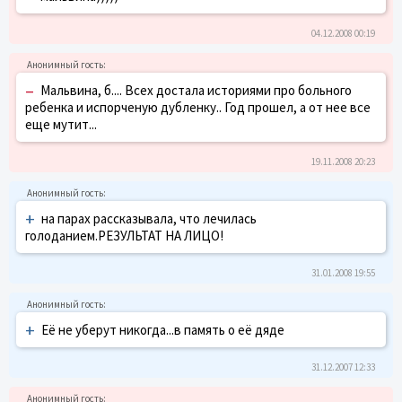
04.12.2008 00:19
–
Мальвина, б.... Всех достала историями про больного
ребенка и испорченую дубленку.. Год прошел, а от нее все
еще мутит...
19.11.2008 20:23
+
на парах рассказывала, что лечилась
голоданием.РЕЗУЛЬТАТ НА ЛИЦО!
31.01.2008 19:55
+
Её не уберут никогда...в память о её дяде
31.12.2007 12:33