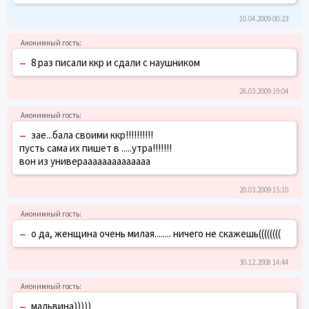
10.04.2009 00:23
–
8 раз писали ккр и сдали с наушником
26.03.2009 19:04
–
зае...бала своими ккр!!!!!!!!!!
пусть сама их пишет в .....утра!!!!!!!
вон из универаааааааааааааа
20.03.2009 15:10
–
о да, женщина очень милая........ ничего не скажешь((((((((
30.12.2008 14:44
–
мальвина)))))