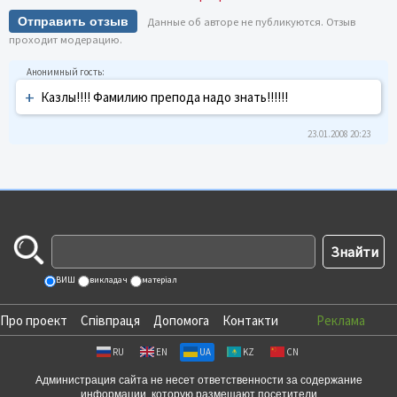
Отправить отзыв
Данные об авторе не публикуются. Отзыв
проходит модерацию.
+
Казлы!!!! Фамилию препода надо знать!!!!!!
23.01.2008 20:23
ВИШ
викладач
матеріал
Про проект
Співпраця
Допомога
Контакти
Реклама
RU
EN
UA
KZ
CN
Администрация сайта не несет ответственности за содержание
информации, которую размещают посетители