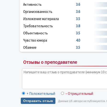
Активность
3.6
Организованность
3.6
Изложение материала
3.5
Требовательность
3.8
Объективность
3.5
Чувство юмора
4.0
Обаяние
3.5
Отзывы о преподавателе
+ Положительный
– Отрицательный
Отправить отзыв
Данные об авторе не публикуются.