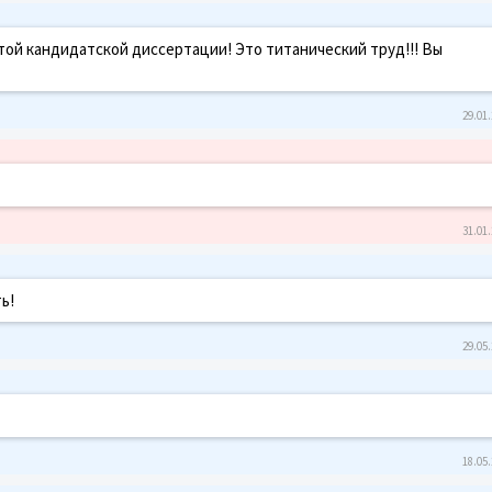
той кандидатской диссертации! Это титанический труд!!! Вы
29.01.
31.01.
ь!
29.05.
18.05.