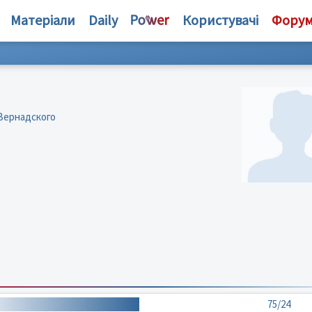
Матеріали
Daily
Користувачі
Фору
 Вернадского
75/24