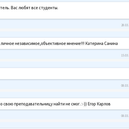
ель. Вас любят все студенты.
28.03.
 личное независимое,объективное мнение!!! Катерина Санина
15.03.
08.03.
но свою преподавательницу найти не смог. :-)) Егор Карлов
08.03.