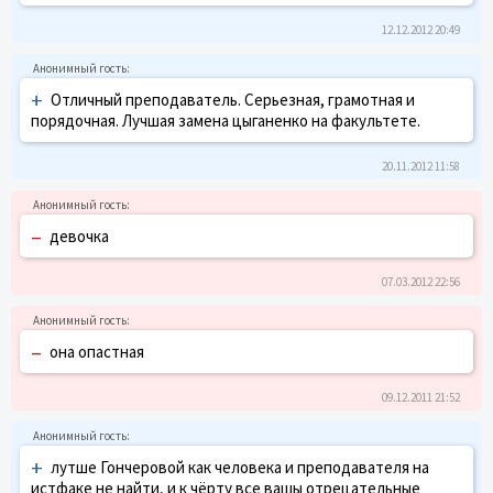
12.12.2012 20:49
+
Отличный преподаватель. Серьезная, грамотная и
порядочная. Лучшая замена цыганенко на факультете.
20.11.2012 11:58
–
девочка
07.03.2012 22:56
–
она опастная
09.12.2011 21:52
+
лутше Гончеровой как человека и преподавателя на
истфаке не найти, и к чёрту все вашы отрецательные