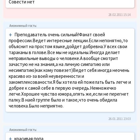
Совести нет
28.02.2011 15:14
+
Преподаватель очень сильный!Фанат своей
профессии.Ведет интересные лекции.Если непонятно,то
объяснит на простом языке,дойдет добревна.У всех свои
тараканы в голове.Все мы не идеальны.Иногда делает
неправильные выводы о человеке.А вообще смотрит
зачастую не на знания,а на личную симпатию или
несимпатию)как кому повезет)Ведет себя иногда неочень
красиво из-за воей неуверенности и
закомплексованости.Я бы хотела ей пожелать быть легче и
добрее к самой себе в первую очередь.Немножечко
легче.Хорошее чувство юмора,опять же,если не перегнет
палку.В наей группе было и такое,что очень обидила
человека.Было неприятно.
26.01.2011 23:03
+
красивая попа