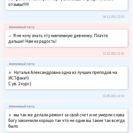
отзывы!!!!!
04.12.2011 22:43
–
Я не хочу знать эту никчемную девченку. Плачте
дальше! Нам на радость!
11.10.2011 21:41
+
Наталья Александровна одна из лучших преподов на
ИСТфаке!)
С ув. 2 курс)
02.09.2011 14:35
+
мы так же делали ремонт за свой счет и не умерли слава
богу закончили хорошо так что не одни вы такие так всегда
было