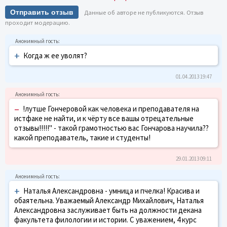
Отправить отзыв
Данные об авторе не публикуются. Отзыв
проходит модерацию.
+
Когда ж ее уволят?
01.04.2013 19:47
–
!лутше Гончеровой как человека и преподавателя на
истфаке не найти, и к чёрту все вашы отрецательные
отзывы!!!!!" - такой грамотностью вас Гончарова научила??
какой преподаватель, такие и студенты!
29.01.2013 09:11
+
Наталья Александровна - умница и пчелка! Красива и
обаятельна. Уважаемый Александр Михайлович, Наталья
Александровна заслуживает быть на должности декана
факультета филологии и истории. С уважением, 4 курс