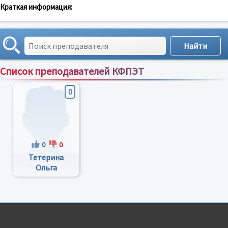
Краткая информация:
Список преподавателей КФПЭТ
Сортировка по:
имени
;
рейтингу
;
отзывам
;
0
0
0
Тетерина
Ольга
Максимовна