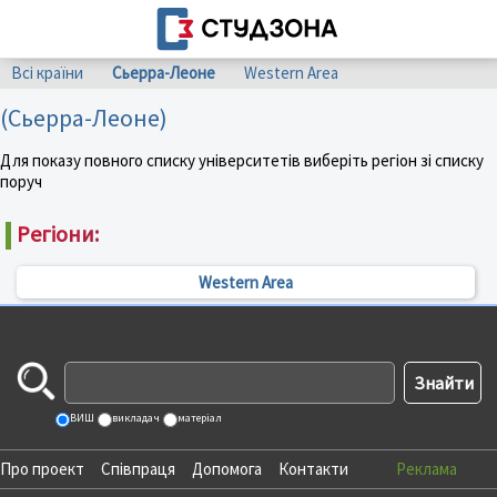
Всі країни
Сьерра-Леоне
Western Area
(Сьерра-Леоне)
Для показу повного списку університетів виберіть регіон зі списку
поруч
Регіони:
Western Area
ВИШ
викладач
матеріал
Про проект
Співпраця
Допомога
Контакти
Реклама