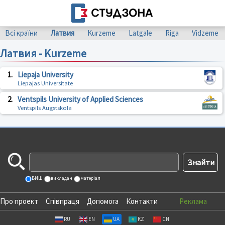
Всі країни
Латвия
Kurzeme
Latgale
Riga
Vidzeme
Латвия - Kurzeme
1.
Liepaja University
Liepajas Universitate
2.
Ventspils University of Applied Sciences
Ventspils Augstskola
ВИШ
викладач
матеріал
Про проект
Співпраця
Допомога
Контакти
Реклама
RU
EN
UA
KZ
CN