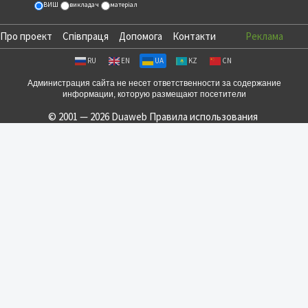
ВИШ
викладач
матеріал
Про проект
Співпраця
Допомога
Контакти
Реклама
RU
EN
UA
KZ
CN
Администрация сайта не несет ответственности за содержание
информации, которую размещают посетители
© 2001 — 2026 Duaweb
Правила использования