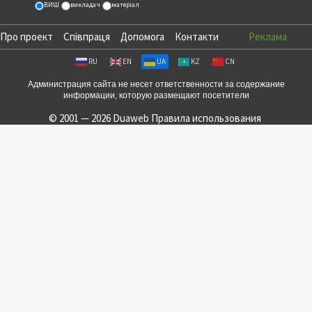
ВИШ
викладач
матеріал
Про проект
Співпраця
Допомога
Контакти
Реклама
RU
EN
UA
KZ
CN
Администрация сайта не несет ответственности за содержание
информации, которую размещают посетители
© 2001 — 2026 Duaweb
Правила использования