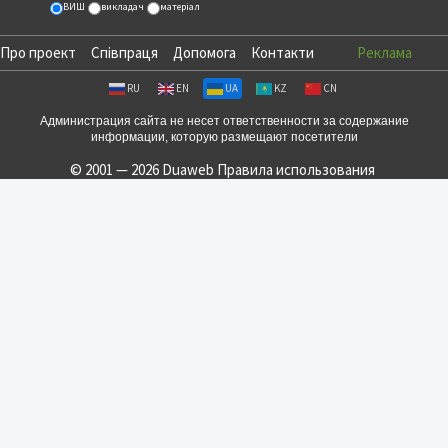
ВИШ
викладач
матеріал
Про проект
Співпраця
Допомога
Контакти
Реклама
RU
EN
UA
KZ
CN
Администрация сайта не несет ответственности за содержание
информации, которую размещают посетители
© 2001 — 2026 Duaweb
Правила использования